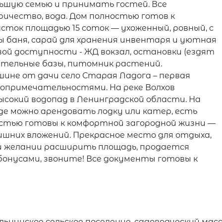
ьшую семью и принимать гостей. Все
ичество, вода. Дом полностью готов к
ток площадью 15 соток — ухоженный, ровный, с
 баня, сарай для хранения инвентаря и уютная
овой доступности - ЖД вокзал, остановки (ездят
ительные базы, питомник растений.
шине от дачи село Старая Ладога – первая
топримечательностями. На реке Волхов
ысокий водопад в Ленинградской области. На
де можно арендовать лодку или катер, есть
ностью готовы к комфортной загородной жизни —
лишних вложений. Прекрасное место для отдыха,
ри желании расширить площадь, продается
бонусами, звоните! Все документы готовы к
льнинское сельское поселение, садоводческий ма