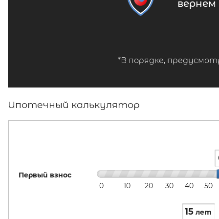
вернем
*В порядке, предусмот
Ипотечный калькулятор
Первый взнос
0
10
20
30
40
50
15
лет