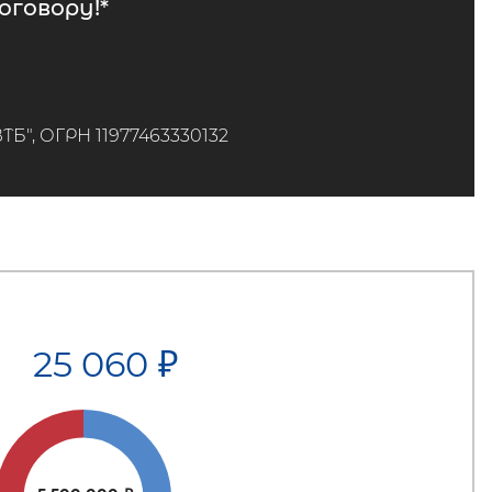
говору!*
", ОГРН 11977463330132
25 060
₽