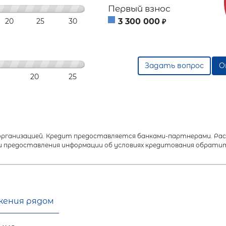
Первый взнос
20
25
30
3 300 000
₽
Задать вопрос
О
20
25
анизацией. Кредит предоставляется банками-партнерами. Расч
 предоставления информации об условиях кредитования обратит
жения рядом