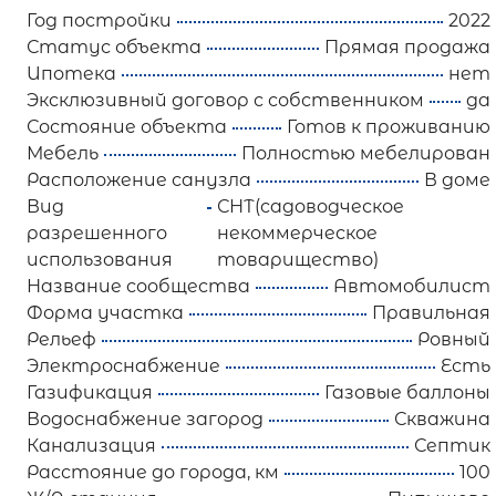
Год постройки
2022
Статус объекта
Прямая продажа
Ипотека
нет
Эксклюзивный договор с собственником
да
Состояние объекта
Готов к проживанию
Мебель
Полностью мебелирован
Расположение санузла
В доме
Вид
СНТ(садоводческое
разрешенного
некоммерческое
использования
товарищество)
Название сообщества
Автомобилист
Форма участка
Правильная
Рельеф
Ровный
Электроснабжение
Есть
Газификация
Газовые баллоны
Водоснабжение загород
Скважина
Канализация
Септик
Расстояние до города, км
100