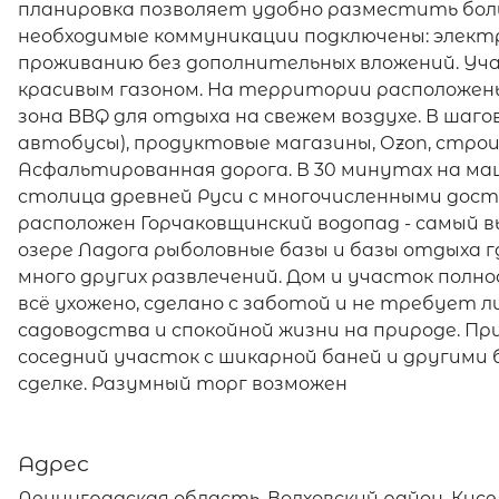
планировка позволяет удобно разместить бол
необходимые коммуникации подключены: электр
проживанию без дополнительных вложений. Учас
красивым газоном. На территории расположены
зона BBQ для отдыха на свежем воздухе. В шаг
автобусы), продуктовые магазины, Оzоn, стро
Асфальтированная дорога. В 30 минутах на ма
столица древней Руси с многочисленными дос
расположен Горчаковщинский водопад - самый в
озере Ладога рыболовные базы и базы отдыха г
много других развлечений. Дом и участок пол
всё ухожено, сделано с заботой и не требует 
садоводства и спокойной жизни на природе. П
соседний участок с шикарной баней и другими 
сделке. Разумный торг возможен
Адрес
Ленинградская область, Волховский район, Кисе