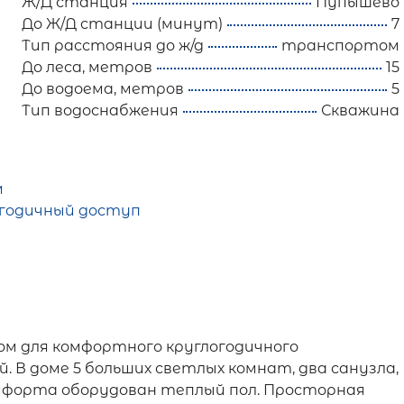
Ж/Д станция
Пупышево
До Ж/Д станции (минут)
7
Тип расстояния до ж/д
транспортом
До леса, метров
15
До водоема, метров
5
Тип водоснабжения
Скважина
м
годичный доступ
м для комфортного круглогодичного
. В доме 5 больших светлых комнат, два санузла,
омфорта оборудован теплый пол. Просторная