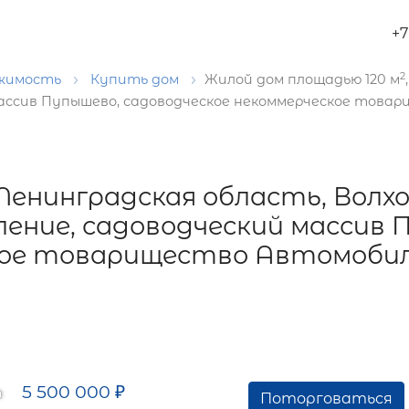
+7
2
ижимость
Купить дом
Жилой дом площадью 120 м
 массив Пупышево, садоводческое некоммерческое това
 Ленинградская область, Волхо
ление, садоводческий массив 
кое товарищество Автомобил
5 500 000
₽
Поторговаться