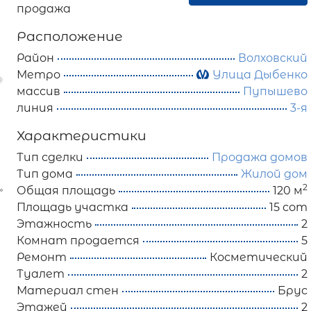
продажа
Расположение
Район
Волховский
Метро
Улица Дыбенко
массив
Пупышево
линия
3-я
Характеристики
Тип сделки
Продажа домов
Тип дома
Жилой дом
2
Общая площадь
120 м
Площадь участка
15 сот
Этажность
2
Комнат продается
5
Ремонт
Косметический
Туалет
2
Материал стен
Брус
Этажей
2