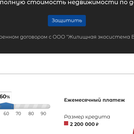
 полную стоимость недвижимости по до
Защитить
ренном договором с ООО "Жилищная экосистема ВТБ
60
%
Ежемесячный платеж
60
70
80
90
Размер кредита
2 200 000
₽