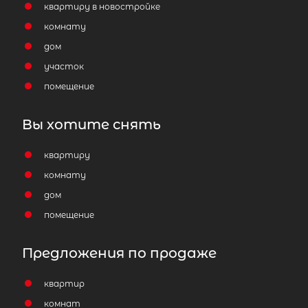
квартиру в новостройке
комнату
дом
участок
помещение
Вы хотите снять
квартиру
комнату
дом
2
Дачный дом площадью 36 м
,
помещение
Ленинградская область, Волховск
район, Кисельнинское сельское
поселение, садоводческий массив
Предложения по продаже
Пупышево, садоводческое
некоммерческое товарищество
квартир
Краснознаменец, 7-я линия
комнат