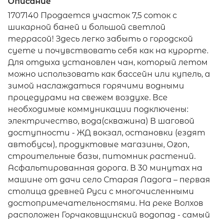
Описание
1707140 Продается участок 7,5 соток с
шикарной баней и большой светлой
террасой! Здесь легко забыть о городской
суете и почувствовать себя как на курорте.
Для отдыха установлен чан, который летом
можно использовать как бассейн или купель, а
зимой наслаждаться горячими водными
процедурами на свежем воздухе. Все
необходимые коммуникации подключены:
электричество, вода(скважина) В шаговой
доступности - ЖД вокзал, остановки (ездят
автобусы), продуктовые магазины, Оzоn,
строительные базы, питомник растений.
Асфальтированная дорога. В 30 минутах на
машине от дачи село Старая Ладога – первая
столица древней Руси с многочисленными
достопримечательностями. На реке Волхов
расположен Горчаковщинский водопад - самый