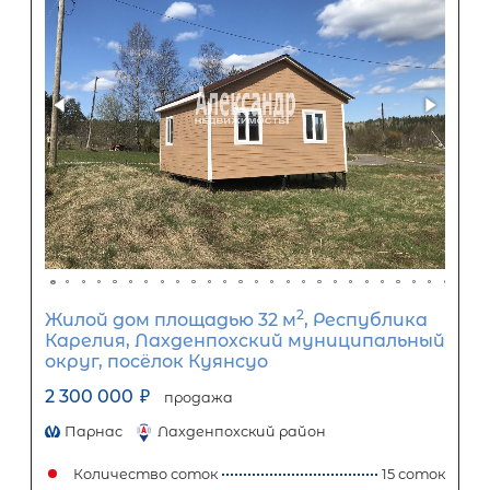
Задать вопрос
Отправить заявку
ООО «АЛЕКСАНДР-НЕДВИЖИМОСТЬ» не является кредитной
организацией. Кредит предоставляется банками-партнерам
носит информационный характер и не является окончатель
точного расчета платежей по кредиту и предоставления и
об условиях кредитования обратитесь к менеджерам нашей 
(Санкт-Петербург ул. Боткинская д. 15 тел. +7(812) 200-4000 )