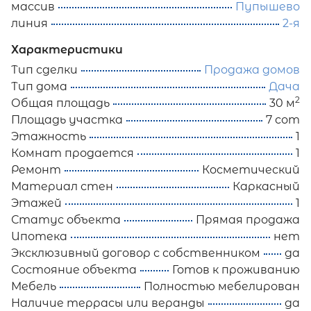
массив
Пупышево
линия
2-я
Характеристики
Тип сделки
Продажа домов
Тип дома
Дача
2
Общая площадь
30 м
Площадь участка
7 сот
Этажность
1
Комнат продается
1
Ремонт
Косметический
Материал стен
Каркасный
Этажей
1
Статус объекта
Прямая продажа
Ипотека
нет
Эксклюзивный договор с собственником
да
Состояние объекта
Готов к проживанию
Мебель
Полностью мебелирован
Наличие террасы или веранды
да