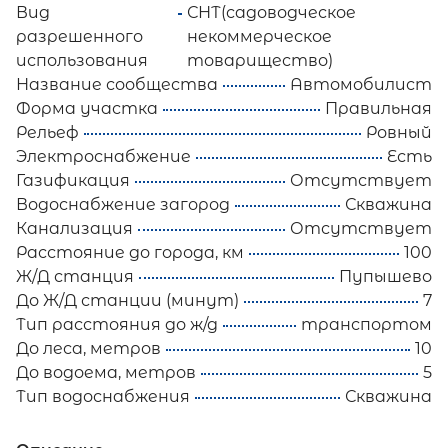
Вид
СНТ(садоводческое
разрешенного
некоммерческое
использования
товарищество)
Название сообщества
Автомобилист
Форма участка
Правильная
Рельеф
Ровный
Электроснабжение
Есть
Газификация
Отсутствует
Водоснабжение загород
Скважина
Канализация
Отсутствует
Расстояние до города, км
100
Ж/Д станция
Пупышево
До Ж/Д станции (минут)
7
Тип расстояния до ж/д
транспортом
До леса, метров
10
До водоема, метров
5
Тип водоснабжения
Скважина