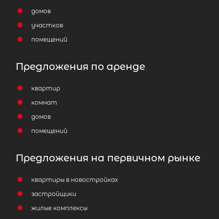
домов
2 700 000
₽
продажа
участков
Улица Дыбенко
Волховский район
помещений
Количество соток
1
Предложения по аренде
квартир
комнат
домов
помещений
Затрудняетесь с выбором?
Предложения на первичном рынке
Мы поможем подобрать недвижимость
сжатые сроки
квартиры в новостройках
Отправить заявку
застройщики
жилые комплексы