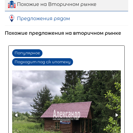
Похожие на Вторичном рынке
Предложения рядом
Похожие предложения на вторичном рынке
Первый взнос
60
%
0
10
20
30
40
50
60
70
80
90
Срок кредита
15
лет