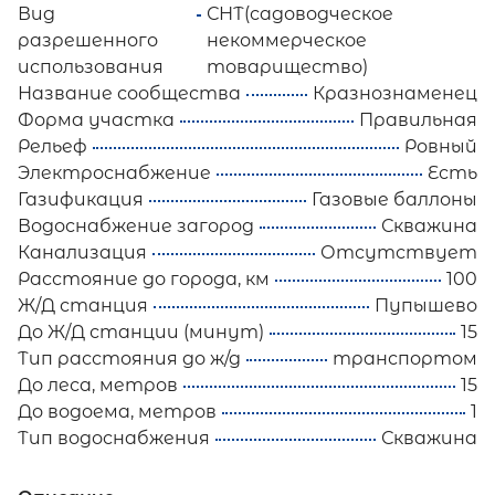
Вид
СНТ(садоводческое
разрешенного
некоммерческое
использования
товарищество)
Название сообщества
Кразнознаменец
Форма участка
Правильная
Рельеф
Ровный
Электроснабжение
Есть
Газификация
Газовые баллоны
Водоснабжение загород
Скважина
Канализация
Отсутствует
Расстояние до города, км
100
Ж/Д станция
Пупышево
До Ж/Д станции (минут)
15
Тип расстояния до ж/д
транспортом
До леса, метров
15
До водоема, метров
1
Тип водоснабжения
Скважина