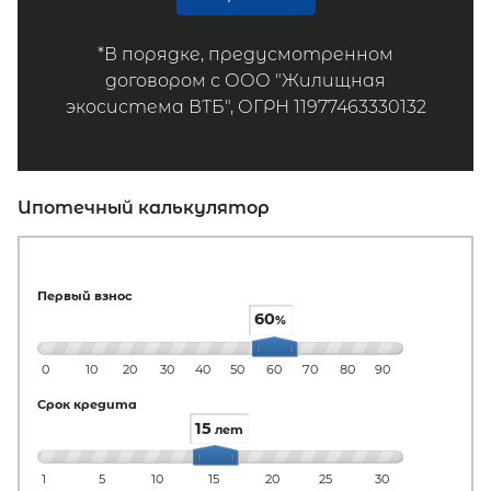
*В порядке, предусмотренном
договором с ООО "Жилищная
экосистема ВТБ", ОГРН 11977463330132
Ипотечный калькулятор