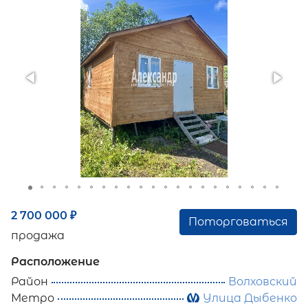
2 700 000
₽
Поторговаться
продажа
Расположение
Район
Волховский
Метро
Улица Дыбенко