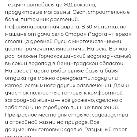
- ездят автобусы до ЖД вокзала,
продуктовые магазины, Оzоn, строительные
базы, питомник растений.
Асфальтированная дорога. В 30 минутах на
машине от дачи село Старая Ладога – первая
столица древней Руси с многочисленными
достопримечательностями. На реке Волхов
расположен Горчаковщинский водопад - самый
высокий водопад в Ленинградской области.
На озере Ладога рыболовные базы и базы
отдыха где можно арендовать лодку или
катер, есть много других развлечений. Дом и
участок полностью готовы к комфортной
загородной жизни — всё ухожено, сделано с
заботой и не требует лишних вложений.
Прекрасное место для отдыха, садоводства
и спокойной жизни на природе. Все
документы готовы к сделке. Разумный торг
возможен