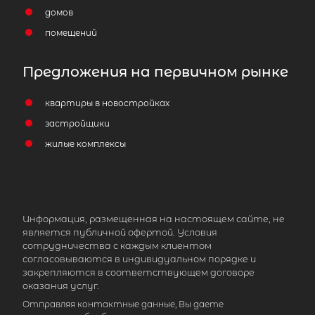
домов
помещений
Предложения на первичном рынке
квартиры в новостройках
застройщики
жилые комплексы
2
Жилой дом площадью 32 м
,
Ленинградская область, Приозерс
район, Ларионовское сельское
поселение, поселок Яркое, ул
Фарфоровая
Информация, размещенная на настоящем сайте, не
является публичной офертой. Условия
2 500 000
₽
сотрудничества с каждым клиентом
продажа
согласовываются в индивидуальном порядке и
закрепляются в соответствующем договоре
Приозерский район
оказания услуг.
Отправляя контактные данные, Вы даете
Количество соток
2