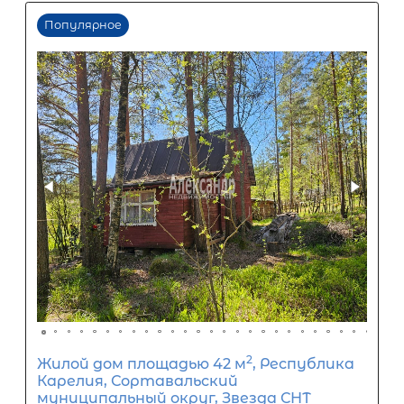
12 988
Ежемесячный платеж
Размер кредита
1 080 000
₽
2 700 000
₽
Первый взнос
1 620 000
₽
Задать вопрос
Отправить заявку
ООО «АЛЕКСАНДР-НЕДВИЖИМОСТЬ» не является кредитной
организацией. Кредит предоставляется банками-партнерам
носит информационный характер и не является окончатель
точного расчета платежей по кредиту и предоставления и
об условиях кредитования обратитесь к менеджерам нашей 
(Санкт-Петербург ул. Боткинская д. 15 тел. +7(812) 200-4000 )