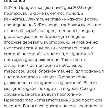
Описание
1707141 Продается уютный дом 2023 года
постройки. В доме кухня-гостиная, 3
комнаты. Электричество - к каждому дому
подведено по 5 кВт, вода - глубокая скважина
с чистой водой, колодец, теплица, грядки,
участок ухоженный, растут плодово-
ягодные деревья и кустарники. А так же на
участке есть еще один - гостевой домик,
старой постройки, чистый, аккуратный
пригоден для проживания. Также есть
отличная, чистая баня с небольшой
террасой и хоз. блок(контейнер) для хранения
инструментов и вещей. Садоводство
ухоженное и находится под охраной. Всего в
минуте ходьбы находится водоем. Соседи
дружные, многие живут постоянно.
Председатель ответственный, за порядком
следит. В шаговой доступности - остановки