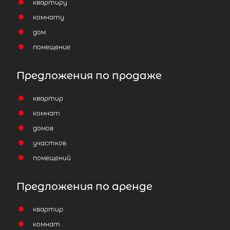
квартиру
Отправить заявку
комнату
дом
помещение
Предложения по продаже
Популярное
квартир
Подходит под с/х ипотеку
комнат
домов
участков
помещений
Предложения по аренде
квартир
комнат