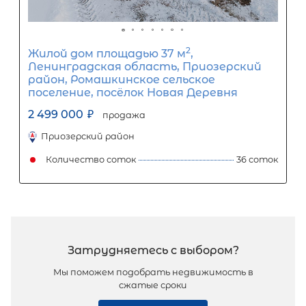
2
Часть дома площадью 39 м
, ЛО,
Гатчинский р-н, Вырица пос,
Траншейная ул, д 2
3 050 000
₽
продажа
Купчино
Гатчинский район