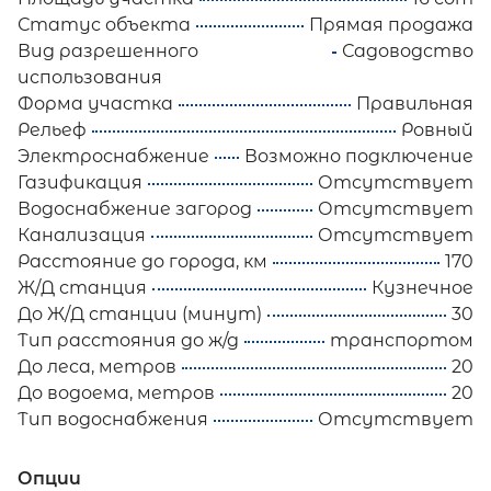
Статус объекта
Прямая продажа
Вид разрешенного
Садоводство
использования
Форма участка
Правильная
Рельеф
Ровный
Электроснабжение
Возможно подключение
Газификация
Отсутствует
Водоснабжение загород
Отсутствует
Канализация
Отсутствует
Расстояние до города, км
170
Ж/Д станция
Кузнечное
До Ж/Д станции (минут)
30
Тип расстояния до ж/д
транспортом
До леса, метров
20
До водоема, метров
20
Тип водоснабжения
Отсутствует
Опции