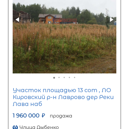
Участок площадью 13 сот , ЛО
Кировский р-н Лаврово дер Реки
Лава наб
1 960 000
₽
продажа
Улица Дыбенко