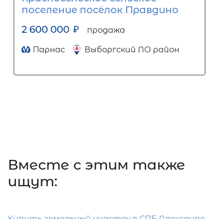
поселение посёлок Правдино
2 600 000
₽
продажа
Парнас
Выборгский ЛО район
Вместе c этим также
ищут:
Купить земельный участок в СПБ Александр