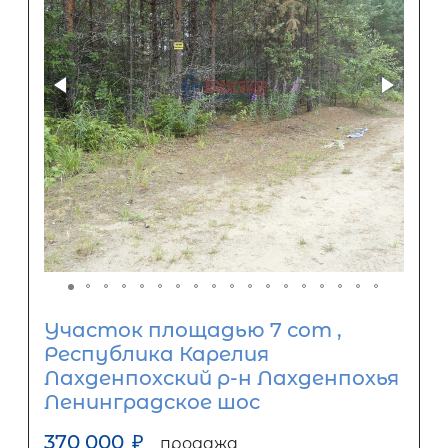
Участок площадью 7 сот ,
Республика Карелия
Лахденпохский р-н Лахденпохья
Ленинградское шос
370 000
₽
продажа