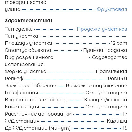
товарищество
улица
Фруктовая
Характеристики
Тип сделки
Продажа участков
Тип участка
Площадь участка
12 сот
Статус объекта
Прямая продажа
Вид разрешенного
Садоводство
использования
Форма участка
Правильная
Рельеф
Ровный
Электроснабжение
Возможно подключение
Газификация
Отсутствует
Водоснабжение загород
Колодец/колонка
Канализация
Отсутствует
Расстояние до города, км
17
Ж/Д станция
Кириши
До Ж/Д станции (минут)
15