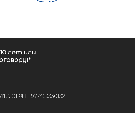
10 лет или
говору!*
", ОГРН 11977463330132