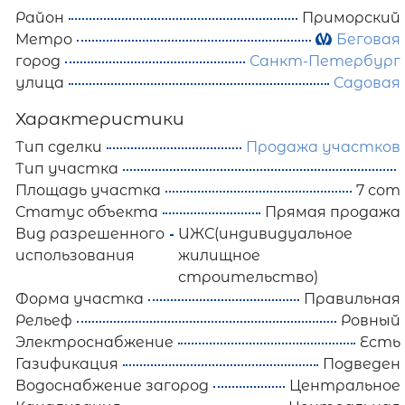
Район
Приморский
Метро
Беговая
город
Санкт-Петербург
улица
Садовая
Характеристики
Тип сделки
Продажа участков
Тип участка
Площадь участка
7 сот
Статус объекта
Прямая продажа
Вид разрешенного
ИЖС(индивидуальное
использования
жилищное
строительство)
Форма участка
Правильная
Рельеф
Ровный
Электроснабжение
Есть
Газификация
Подведен
Водоснабжение загород
Центральное