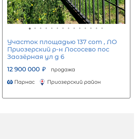
Участок площадью 137 сот , ЛО
Приозерский р-н Лососево пос
Заозёрная ул д 6
12 900 000
₽
продажа
Парнас
Приозерский район