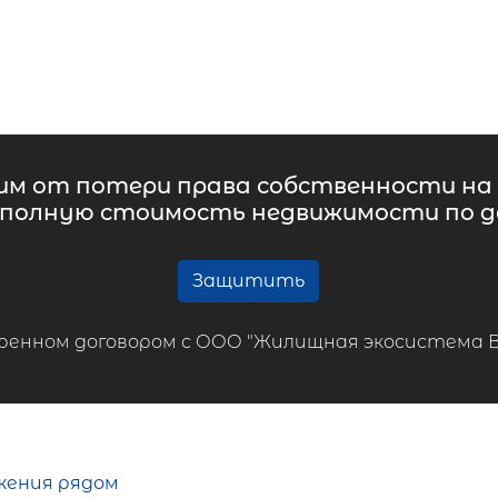
м от потери права собственности на 
 полную стоимость недвижимости по до
Защитить
ренном договором с ООО "Жилищная экосистема ВТБ
жения рядом