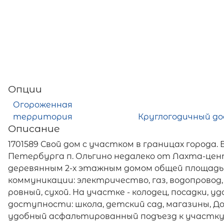
Опции
Огороженная
территория
Круглогодичный д
Описание
1701589 Свой дом с участком в границах города.
Петербурга п. Ольгино недалеко от Лахта-цен
деревянным 2-х этажным домом общей площадью - 1
коммуникации: электричество, газ, водопровод
ровный, сухой. На участке - колодец, посадки, 
доступности: школа, детский сад, магазины, До
удобный асфальтированный подъезд к участку. До