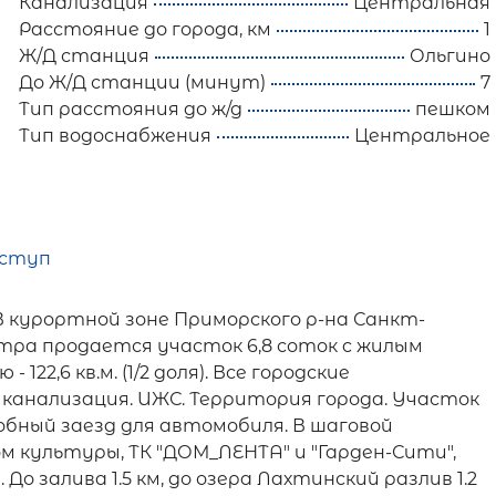
Канализация
Центральная
Расстояние до города, км
1
Ж/Д станция
Ольгино
До Ж/Д станции (минут)
7
Тип расстояния до ж/д
пешком
Тип водоснабжения
Центральное
оступ
 В курортной зоне Приморского р-на Санкт-
тра продается участок 6,8 соток c жилым
22,6 кв.м. (1/2 доля). Все городские
, канализация. ИЖС. Территория города. Участок
удобный заезд для автомобиля. В шаговой
м культуры, ТК "ДОМ_ЛЕНТА" и "Гарден-Сити",
 залива 1.5 км, до озера Лахтинский разлив 1.2