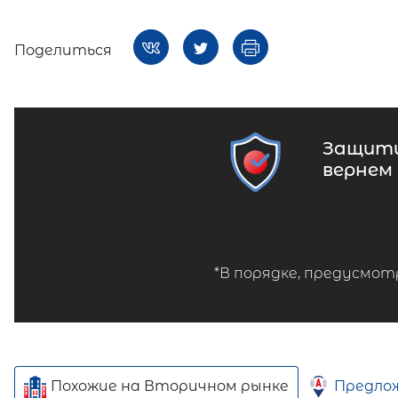
Поделиться
Защити
вернем
*В порядке, предусмот
Похожие на Вторичном рынке
Предло