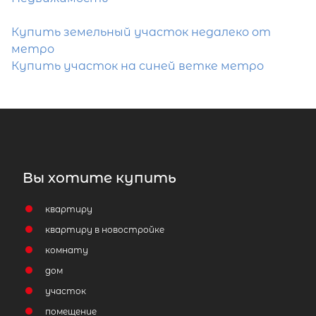
Купить земельный участок недалеко от
метро
Купить участок на синей ветке метро
Вы хотите купить
квартиру
квартиру в новостройке
комнату
дом
участок
помещение