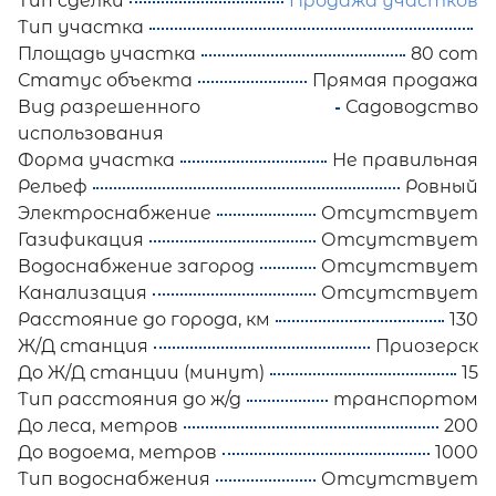
Тип сделки
Продажа участков
Тип участка
Площадь участка
80 сот
Статус объекта
Прямая продажа
Вид разрешенного
Садоводство
использования
Форма участка
Не правильная
Рельеф
Ровный
Электроснабжение
Отсутствует
Газификация
Отсутствует
Водоснабжение загород
Отсутствует
Канализация
Отсутствует
Расстояние до города, км
130
Ж/Д станция
Приозерск
До Ж/Д станции (минут)
15
Тип расстояния до ж/д
транспортом
До леса, метров
200
До водоема, метров
1000
Тип водоснабжения
Отсутствует