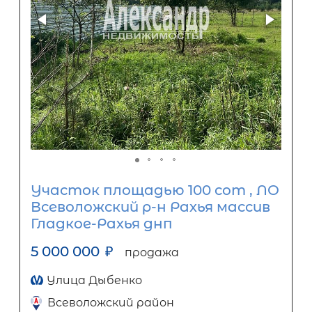
Участок площадью 100 сот , ЛО
Всеволожский р-н Рахья массив
Гладкое-Рахья днп
5 000 000
₽
продажа
Улица Дыбенко
Всеволожский район