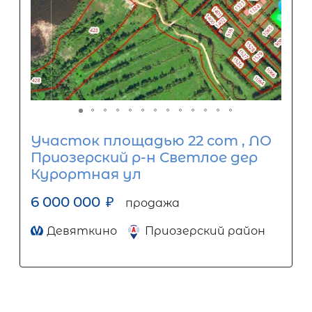
Участок площадью 22 сот , ЛО
Приозерский р-н Светлое дер
Курортная ул
6 000 000
₽
продажа
Девяткино
Приозерский район