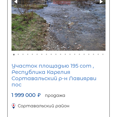
Участок площадью 195 сот ,
Республика Карелия
Сортавальский р-н Лавиярви
пос
1 999 000
₽
продажа
Сортавальский район