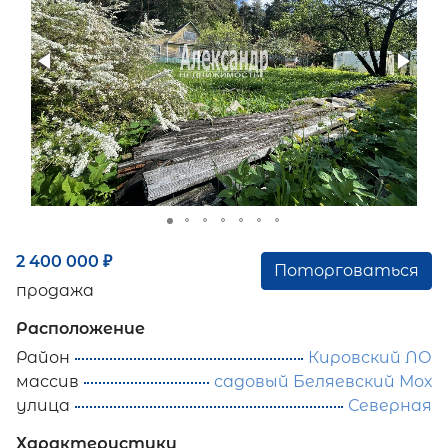
2 400 000
₽
Поторговаться
продажа
Расположение
Район
Кировский ЛО
массив
садовый Беляевский Мох
улица
Северная
Характеристики