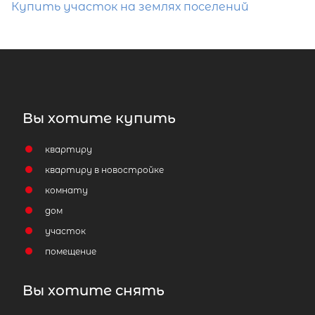
Купить участок на землях поселений
Вы хотите купить
квартиру
квартиру в новостройке
комнату
дом
участок
помещение
Вы хотите снять