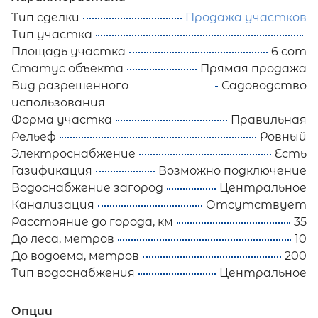
Тип сделки
Продажа участков
Тип участка
Площадь участка
6 сот
Статус объекта
Прямая продажа
Вид разрешенного
Садоводство
использования
Форма участка
Правильная
Рельеф
Ровный
Электроснабжение
Есть
Газификация
Возможно подключение
Водоснабжение загород
Центральное
Канализация
Отсутствует
Расстояние до города, км
35
До леса, метров
10
До водоема, метров
200
Тип водоснабжения
Центральное
Опции