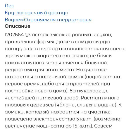
Лес
Круглогодичный доступ
Водоем
Охраняемая территория
Описание
1702664 Участок высокий ровный и сухой,
правильной формы. Даже в самую сырую
погоду, или в период активного таяния снега,
здесь можно ходить в тапочках, не боясь
намочить ноги, что является большой
редкостью для этих мест. На участке
находится старенький домик (подойдет на
первое время, либо для строителей при
постройке нового дома). Есть колодец с
чистейшей питьевой водой. Растут много
плодовых деревьев (яблони, сливы и вишни). К
домику, который находится на участке,
подведено электричество 5 кв.т. (возможно
увеличение мощности до 15 кв.т.). Совсем