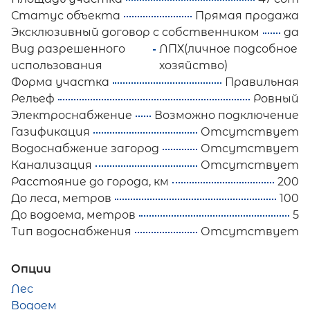
Статус объекта
Прямая продажа
Эксклюзивный договор с собственником
да
Вид разрешенного
ЛПХ(личное подсобное
использования
хозяйство)
Форма участка
Правильная
Рельеф
Ровный
Электроснабжение
Возможно подключение
Газификация
Отсутствует
Водоснабжение загород
Отсутствует
Канализация
Отсутствует
Расстояние до города, км
200
До леса, метров
100
До водоема, метров
5
Тип водоснабжения
Отсутствует
Опции
Лес
Водоем