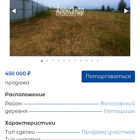
450 000
₽
Поторговаться
продажа
Расположение
Район
Волосовский
деревня
Летошицы
Характеристики
Тип сделки
Продажа участков
Тип участка