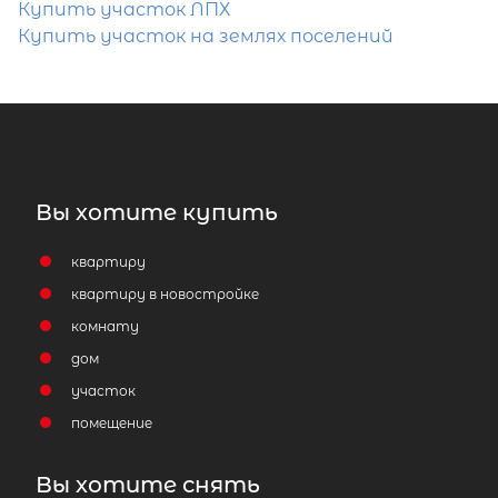
Купить участок ЛПХ
Купить участок на землях поселений
Вы хотите купить
квартиру
квартиру в новостройке
комнату
дом
участок
помещение
Вы хотите снять