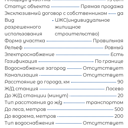
Статус объекта
Прямая продажа
Эксклюзивный договор с собственником
да
Вид
ИЖС(индивидуальное
разрешенного
жилищное
использования
строительство)
Форма участка
Правильная
Рельеф
Ровный
Электроснабжение
Есть
Газификация
По границе
Водоснабжение загород
Отсутствует
Канализация
Отсутствует
Расстояние до города, км
90
Ж/Д станция
Лосево
До Ж/Д станции (минут)
20
Тип расстояния до ж/д
транспортом
До леса, метров
500
До водоема, метров
200
Тип водоснабжения
Отсутствует