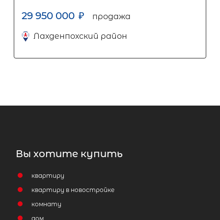
29 950 000
₽
продажа
Лахденпохский район
Вы хотите купить
квартиру
квартиру в новостройке
комнату
дом