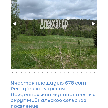
Участок площадью 678 сот ,
Республика Карелия
Лахденпохский муниципальный
округ Мийнальское сельское
поселение