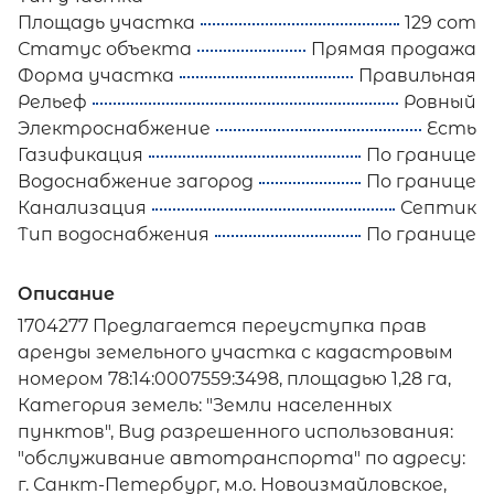
Площадь участка
129 сот
Статус объекта
Прямая продажа
Форма участка
Правильная
Рельеф
Ровный
Электроснабжение
Есть
Газификация
По границе
Водоснабжение загород
По границе
Канализация
Септик
Тип водоснабжения
По границе
Описание
1704277 Предлагается переуступка прав
аренды земельного участка с кадастровым
номером 78:14:0007559:3498, площадью 1,28 га,
Категория земель: "Земли населенных
пунктов", Вид разрешенного использования:
"обслуживание автотранспорта" по адресу:
г. Санкт-Петербург, м.о. Новоизмайловское,