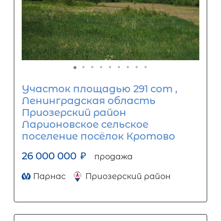
Участок площадью 291 сот ,
Ленинградская область
Приозерский район
Ларионовское сельское
поселение посёлок Кротово
26 000 000
₽
продажа
Парнас
Приозерский район