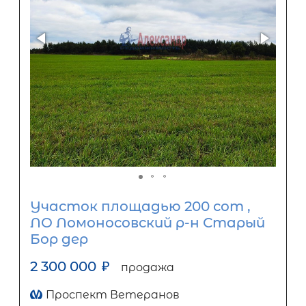
Участок площадью 200 сот ,
ЛО Ломоносовский р-н Старый
Бор дер
2 300 000
₽
продажа
Проспект Ветеранов