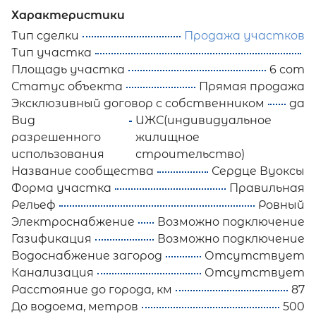
Характеристики
Тип сделки
Продажа участков
Тип участка
Площадь участка
6 сот
Статус объекта
Прямая продажа
Эксклюзивный договор с собственником
да
Вид
ИЖС(индивидуальное
разрешенного
жилищное
использования
строительство)
Название сообщества
Сердце Вуоксы
Форма участка
Правильная
Рельеф
Ровный
Электроснабжение
Возможно подключение
Газификация
Возможно подключение
Водоснабжение загород
Отсутствует
Канализация
Отсутствует
Расстояние до города, км
87
До водоема, метров
500