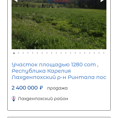
Участок площадью 1280 сот ,
Республика Карелия
Лахденпохский р-н Ринтала пос
2 400 000
₽
продажа
Лахденпохский район