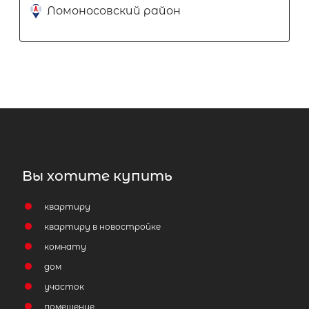
Ломоносовский район
Вы хотите купить
квартиру
квартиру в новостройке
комнату
дом
участок
помещение