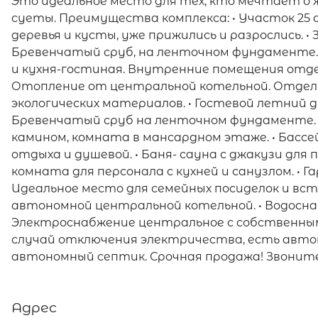
Это идеальное место для тех, кто мечтает о ж
суеты. Преимущества комплекса: • Участок 25
деревья и кусты, уже прижились и разрослись. • 
Бревенчатый сруб, на ленточном фундаменте.
и кухня-гостиная. Внутренние помещения отде
Отопление от центральной котельной. Отделка
экологических материалов. • Гостевой летний д
Бревенчатый сруб на ленточном фундаменте. 
камином, комната в мансардном этаже. • Басс
отдыха и душевой. • Баня- сауна с джакузи для п
комната для персонала с кухней и санузлом. • Га
Идеальное место для семейных посиделок и вст
автономной центральной котельной. • Водосна
Электроснабжение центральное с собственным 
случай отключения электричества, есть автон
автономный септик. Срочная продажа! Звоните
Адрес