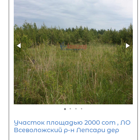
Участок площадью 2000 сот , ЛО
Всеволожский р-н Лепсари дер