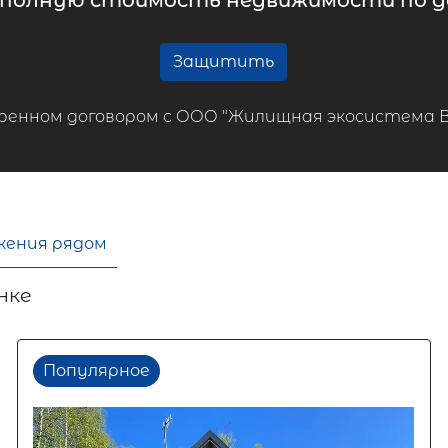
 полную стоимость недвижимости по до
Защитить
ренном договором с ООО "Жилищная экосистема ВТБ
жения рядом
нке
Популярное