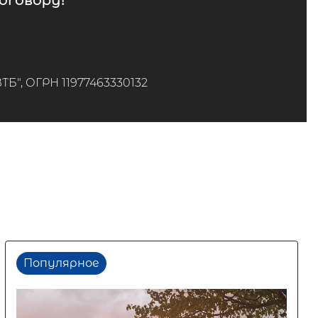
говору!*
", ОГРН 11977463330132
Популярное