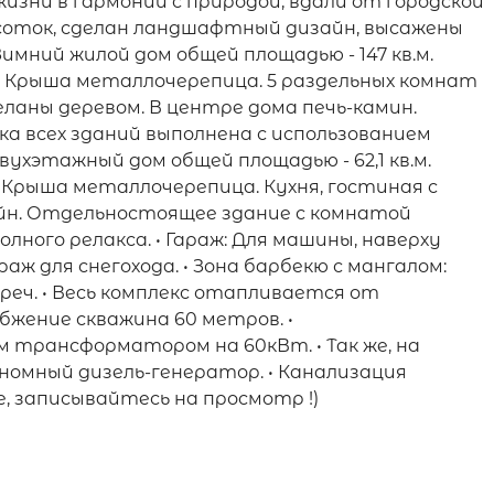
изни в гармонии с природой, вдали от городской
 соток, сделан ландшафтный дизайн, высажены
Зимний жилой дом общей площадью - 147 кв.м.
 Крыша металлочерепица. 5 раздельных комнат
ланы деревом. В центре дома печь-камин.
 всех зданий выполнена с использованием
вухэтажный дом общей площадью - 62,1 кв.м.
Крыша металлочерепица. Кухня, гостиная с
ейн. Отдельностоящее здание с комнатой
олного релакса. • Гараж: Для машины, наверху
раж для снегохода. • Зона барбекю с мангалом:
реч. • Весь комплекс отапливается от
бжение скважина 60 метров. •
трансформатором на 60кВт. • Так же, на
омный дизель-генератор. • Канализация
, записывайтесь на просмотр !)