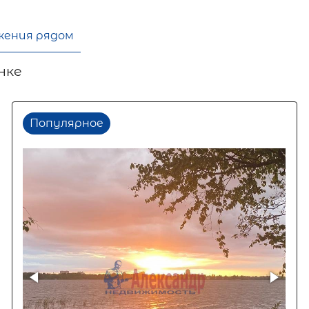
жения рядом
нке
Популярное