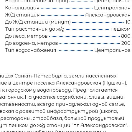
Водоснабжение загород
Центральное
Канализация
Центральная
Ж/Д станция
Александровская
До Ж/Д станции (минут)
10
Тип расстояния до ж/д
пешком
До леса, метров
800
До водоема, метров
200
Тип водоснабжения
Центральное
раницах Санкт-Петербурга, земли населенных
ие в центре поселка Александровская (Пушкин).
 к городскому водопроводу. Предполагается
агончик. На участке сад: яблони, сливы, вишни
обственности, всегда принадлежал одной семье,
вская с развитой инфраструктурой (школа,
фе, рестораны, стройбаза, большой продуктовый
ут пешком до ж/д станции "пл.Александровская".