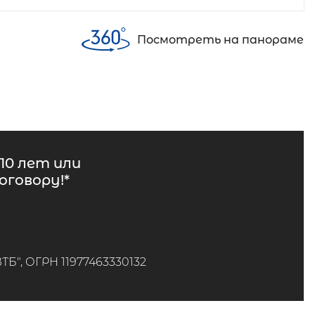
Посмотреть на панораме
10 лет или
говору!*
", ОГРН 11977463330132