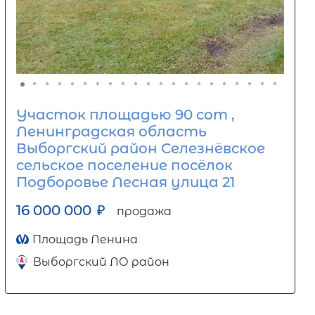
Участок площадью 90 сот ,
Ленинградская область
Выборгский район Селезнёвское
сельское поселение посёлок
Подборовье Лесная улица 21
16 000 000
₽
продажа
Площадь Ленина
Выборгский ЛО район