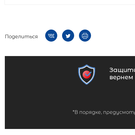
Поделиться
Защити
вернем
*В порядке, предусмот