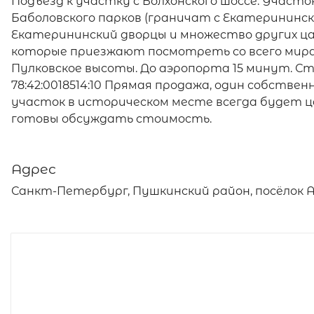
Подъезд к участку с Волхонского шоссе. Участо
Баболовского парков (граничат с Екатерининск
Екатерининский дворцы и множество других ц
которые приезжают посмотреть со всего мира. 
Пулковское высоты. До аэропорта 15 минут. С
78:42:0018514:10 Прямая продажа, один собствен
участок в историческом месте всегда будет ц
готовы обсуждать стоимость.
Адрес
Санкт-Петербург, Пушкинский район, посёлок Ал