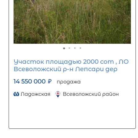
Участок площадью 2000 сот , ЛО
Всеволожский р-н Лепсари дер
14 550 000
₽
продажа
Ладожская
Всеволожский район