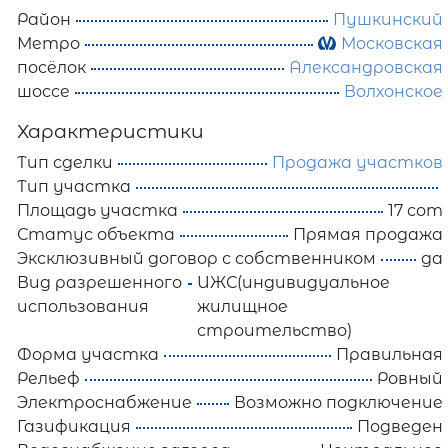
Район
Пушкинский
Метро
Московская
посёлок
Александровская
шоссе
Волхонское
Характеристики
Тип сделки
Продажа участков
Тип участка
Площадь участка
17 сот
Статус объекта
Прямая продажа
Эксклюзивный договор с собственником
да
Вид разрешенного
ИЖС(индивидуальное
использования
жилищное
строительство)
Форма участка
Правильная
Рельеф
Ровный
Электроснабжение
Возможно подключение
Газификация
Подведен