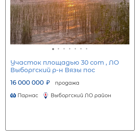
Участок площадью 30 сот , ЛО
Выборгский р-н Вязы пос
16 000 000
₽
продажа
Парнас
Выборгский ЛО район