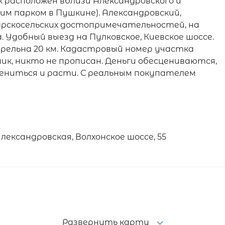
к расположен вблизи Александровского и
им парком в Пушкине). Александровский,
арскосельских достопримечательностей, на
Удобный выезд на Пулковское, Киевское шоссе.
трельна 20 км. Кадастровый номер участка
ник, никто не прописан. Деньги обесцениваются,
ениться и расти. С реальным покупателем
ександровская, Волхонское шоссе, 55
Развернуть карту