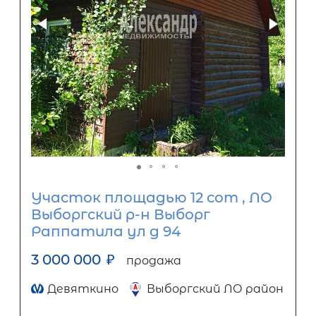
Участок площадью 12 сот , ЛО
Выборгский р-н Выборг
Раппатила ул д 94
3 000 000
₽
продажа
Девяткино
Выборгский ЛО район