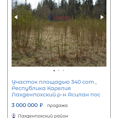
Участок площадью 340 сот ,
Республика Карелия
Лахденпохский р-н Асилан пос
3 000 000
₽
продажа
Лахденпохский район