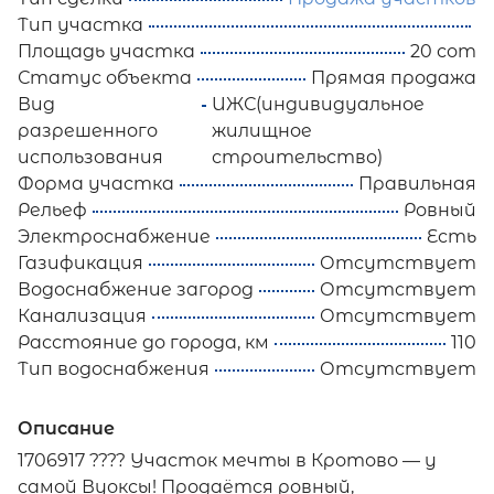
Тип участка
Площадь участка
20 сот
Статус объекта
Прямая продажа
Вид
ИЖС(индивидуальное
разрешенного
жилищное
использования
строительство)
Форма участка
Правильная
Рельеф
Ровный
Электроснабжение
Есть
Газификация
Отсутствует
Водоснабжение загород
Отсутствует
Канализация
Отсутствует
Расстояние до города, км
110
Тип водоснабжения
Отсутствует
Описание
1706917 ???? Участок мечты в Кротово — у
самой Вуоксы! Продаётся ровный,