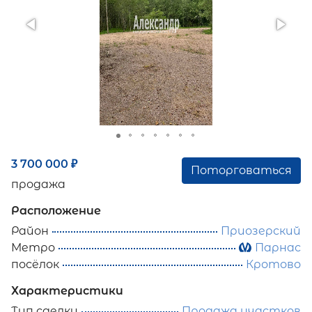
3 700 000
₽
Поторговаться
продажа
Расположение
Район
Приозерский
Метро
Парнас
посёлок
Кротово
Характеристики
Тип сделки
Продажа участков