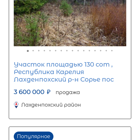
Участок площадью 130 сот ,
Республика Карелия
Лахденпохский р-н Сорье пос
3 600 000
₽
продажа
Лахденпохский район
Популярное