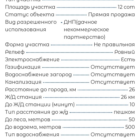
Площадь участка
12 сот
Статус объекта
Прямая продажа
Вид разрешенного
ДНП(дачное
использования
некоммерческое
партнерство)
Форма участка
Не правильная
Рельеф
Ровный
Электроснабжение
Есть
Газификация
Отсутствует
Водоснабжение загород
Отсутствует
Канализация
Отсутствует
Расстояние до города, км
26
Ж/Д станция
26 км
До Ж/Д станции (минут)
10
Тип расстояния до ж/д
пешком
До леса, метров
50
До водоема, метров
500
Тип водоснабжения
Отсутствует