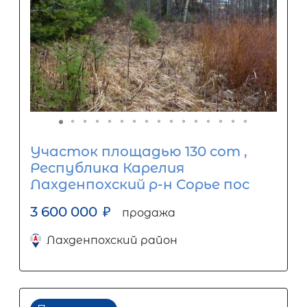
Участок площадью 130 сот ,
Республика Карелия
Лахденпохский р-н Сорье пос
3 600 000
₽
продажа
Лахденпохский район