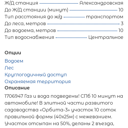
Ж/Д станция
Александровская
До Ж/Д станции (минут)
10
Тип расстояния до ж/д
транспортом
До леса, метров
3
До водоема, метров
10
Тип водоснабжения
Центральное
Опции
Водоем
Лес
Круглогодичный доступ
Охраняемая территория
Описание
1706947 Газ и вода подведены! СПб 10 минут на
автомобиле! В элитной части развитого
садоводства «Орбита-3» участок 10 соток
правильной формы (40х25м) с межеванием.
Участок отсыпан на 50%, деланы 2 въезда,