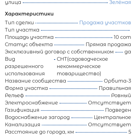
улица
Зелёная
Характеристики
Тип сделки
Продажа участков
Тип участка
Площадь участка
10 сот
Статус объекта
Прямая продажа
Эксклюзивный договор с собственником
да
Вид
СНТ(садоводческое
разрешенного
некоммерческое
использования
товарищество)
Название сообщества
Орбита-3
Форма участка
Правильная
Рельеф
Ровный
Электроснабжение
Отсутствует
Газификация
Подведен
Водоснабжение загород
Центральное
Канализация
Отсутствует
Расстояние до города, км
5