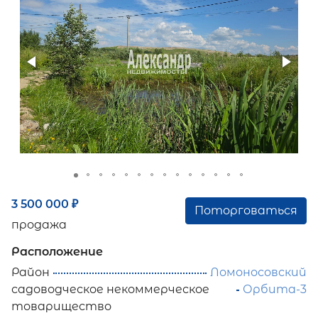
3 500 000
₽
Поторговаться
продажа
Расположение
Район
Ломоносовский
садоводческое некоммерческое
Орбита-3
товарищество