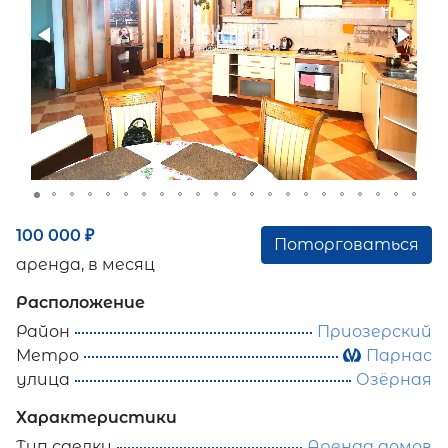
100 000
₽
Поторговаться
аренда, в месяц
Расположение
Район
Приозерский
Метро
Парнас
улица
Озёрная
Характеристики
Тип сделки
Аренда домов