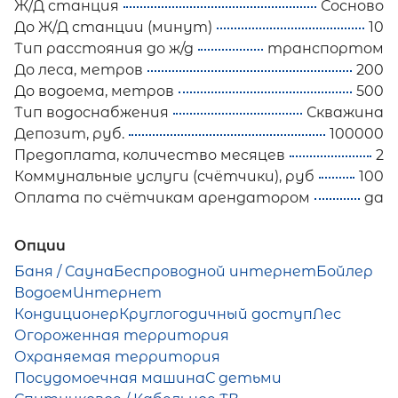
Ж/Д станция
Сосново
До Ж/Д станции (минут)
10
Тип расстояния до ж/д
транспортом
До леса, метров
200
До водоема, метров
500
Тип водоснабжения
Скважина
Депозит, руб.
100000
Предоплата, количество месяцев
2
Коммунальные услуги (счётчики), руб
100
Оплата по счётчикам арендатором
да
Опции
Баня / Сауна
Беспроводной интернет
Бойлер
Водоем
Интернет
Кондиционер
Круглогодичный доступ
Лес
Огороженная территория
Охраняемая территория
Посудомоечная машина
С детьми