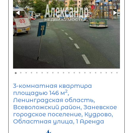
3-комнатная квартира
2
площадью 146 м
,
Ленинградская область,
Всеволожский район, Заневское
городское поселение, Кудрово,
Областная улица, 1 Аренда