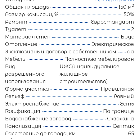
2
Общая площадь
150 м
Размер комиссии, %
50%
Ремонт
Евростандарт
Туалет
2
Материал стен
Брус
Отопление
Электрическое
Эксклюзивный договор с собственником
да
Мебель
Полностью мебелирован
Вид
ИЖС(индивидуальное
разрешенного
жилищное
использования
строительство)
Форма участка
Правильная
Рельеф
Ровный
Электроснабжение
Есть
Газификация
По границе
Водоснабжение загород
Скважина
Канализация
Септик
Расстояние до города, км
65