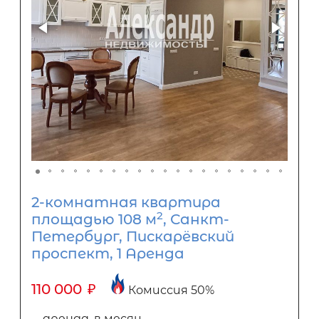
2-комнатная квартира
2
площадью 108 м
, Санкт-
Петербург, Пискарёвский
проспект, 1 Аренда
110 000
₽
Комиссия 50%
аренда, в месяц