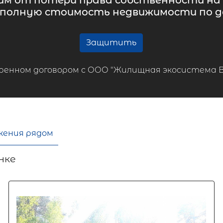
м от потери права собственности на 
 полную стоимость недвижимости по до
Защитить
ренном договором с ООО "Жилищная экосистема ВТБ
жения рядом
нке