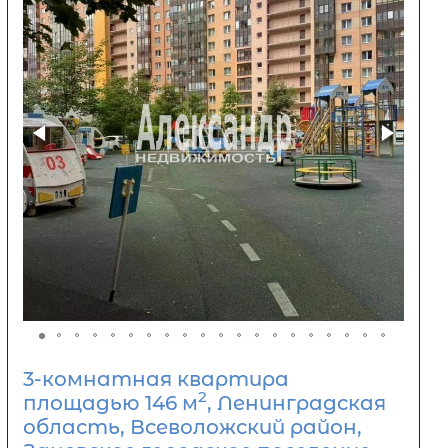
3-комнатная квартира
2
площадью 146 м
, Ленинградская
область, Всеволожский район,