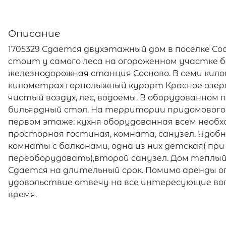
Описание
1705329 Сдается двухэтажный дом в поселке Со
стоит у самого леса на огороженном участке 
железнодорожная станция Сосново. В семи кило
километрах горнолыжный курорт Красное озеро
чистый воздух, лес, водоемы. В оборудованном 
бильярдный стол. На территории придомового
первом этаже: кухня оборудованная всем необ
просторная гостиная, комната, санузел. Удоб
комнаты с балконами, одна из них детская( пр
переоборудовать),второй санузел. Дом теплый
Сдается на длительный срок. Помимо аренды о
удовольствие отвечу на все интересующие воп
время.