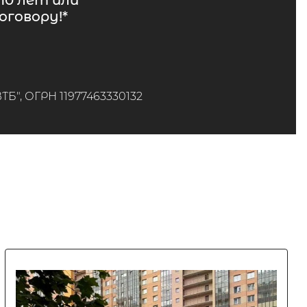
10 лет или
говору!*
", ОГРН 11977463330132