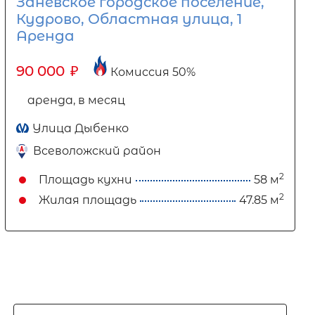
Заневское городское поселение,
Кудрово, Областная улица, 1
Аренда
90 000
₽
Комиссия 50%
аренда, в месяц
Улица Дыбенко
Всеволожский район
2
Площадь кухни
58 м
2
Жилая площадь
47.85 м