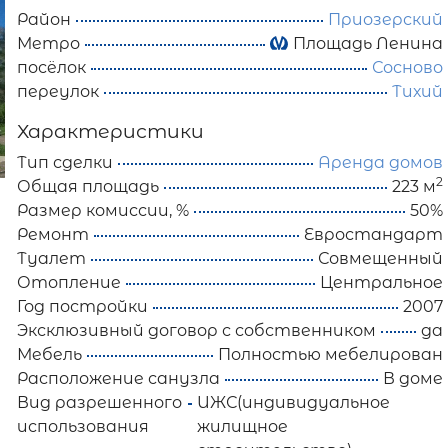
Район
Приозерский
Метро
Площадь Ленина
посёлок
Сосново
переулок
Тихий
Характеристики
Тип сделки
Аренда домов
2
Общая площадь
223 м
Размер комиссии, %
50%
Ремонт
Евростандарт
Туалет
Совмещенный
Отопление
Центральное
Год постройки
2007
Эксклюзивный договор с собственником
да
Мебель
Полностью мебелирован
Расположение санузла
В доме
Вид разрешенного
ИЖС(индивидуальное
использования
жилищное