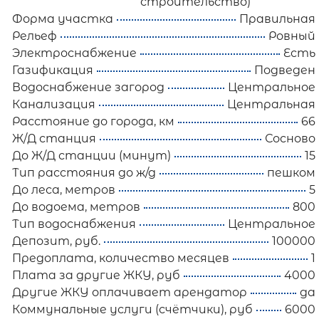
строительство)
Форма участка
Правильная
Рельеф
Ровный
Электроснабжение
Есть
Газификация
Подведен
Водоснабжение загород
Центральное
Канализация
Центральная
Расстояние до города, км
66
Ж/Д станция
Сосново
До Ж/Д станции (минут)
15
Тип расстояния до ж/д
пешком
До леса, метров
5
До водоема, метров
800
Тип водоснабжения
Центральное
Депозит, руб.
100000
Предоплата, количество месяцев
1
Плата за другие ЖКУ, руб
4000
Другие ЖКУ оплачивает арендатор
да
Коммунальные услуги (счётчики), руб
6000