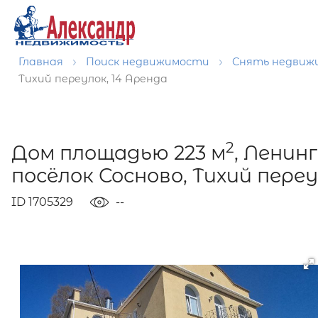
Главная
Поиск недвижимости
Снять недвиж
Тихий переулок, 14 Аренда
2
Дом площадью 223 м
, Ленин
посёлок Сосново, Тихий переу
ID 1705329
--