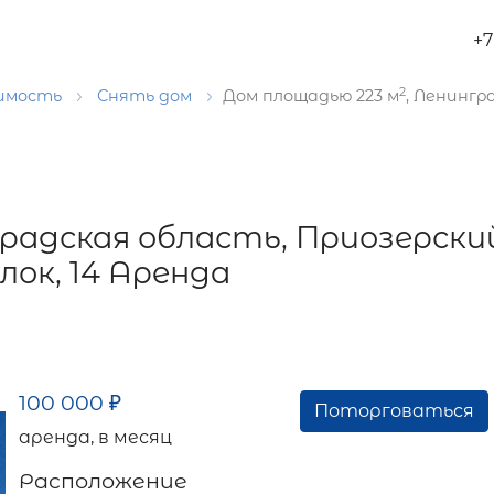
+7
2
имость
Снять дом
Дом площадью 223 м
, Ленингр
градская область, Приозерски
лок, 14 Аренда
100 000
₽
Поторговаться
аренда, в месяц
Расположение