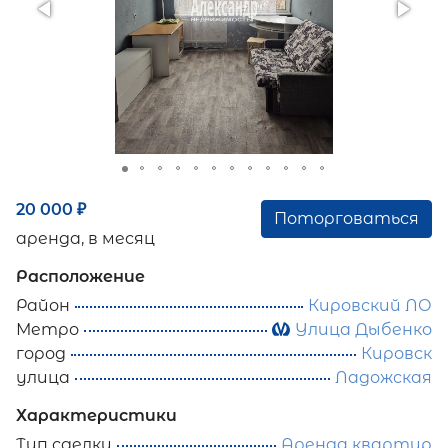
20 000
₽
Поторговаться
аренда, в месяц
Расположение
Район
Кировский ЛО
Метро
Улица Дыбенко
город
Кировск
улица
Ладожская
Характеристики
Тип сделки
Аренда квартир