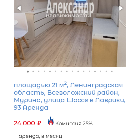
2
площадью 21 м
, Ленинградская
область, Всеволожский район,
Мурино, улица Шоссе в Лаврики,
93 Аренда
24 000
₽
Комиссия 25%
аренда, в месяц