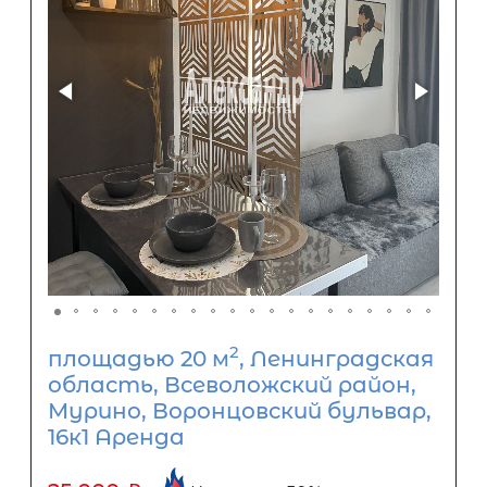
2
площадью 20 м
, Ленинградская
область, Всеволожский район,
Мурино, Воронцовский бульвар,
16к1 Аренда