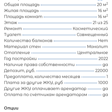
2
Общая площадь
20 м
2
Жилая площадь
16 м
2
Площадь комнат
16 м
Этаж
21 из 25
Ремонт
Косметический
Туалет
Совмещенный
Количество балконов
Нет
Материал стен
Монолит
Отопление
Центральное
Год постройки
2022
Наличие права собственности
да
Депозит, руб.
22000
Предоплата, количество месяцев
1
Плата за другие ЖКУ, руб
1000
Другие ЖКУ оплачивает арендатор
да
Оплата по счётчикам арендатором
да
Опции