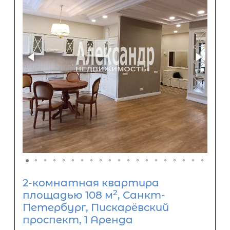
2-комнатная квартира
2
площадью 108 м
, Санкт-
Петербург, Пискарёвский
проспект, 1 Аренда