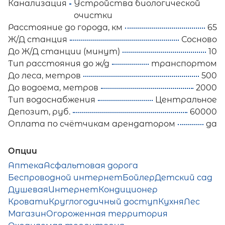
Канализация
Устройства биологической
очистки
Расстояние до города, км
65
Ж/Д станция
Сосново
До Ж/Д станции (минут)
10
Тип расстояния до ж/д
транспортом
До леса, метров
500
До водоема, метров
2000
Тип водоснабжения
Центральное
Депозит, руб.
60000
Оплата по счётчикам арендатором
да
Опции
Аптека
Асфальтовая дорога
Беспроводной интернет
Бойлер
Детский сад
Душевая
Интернет
Кондиционер
Кровати
Круглогодичный доступ
Кухня
Лес
Магазин
Огороженная территория