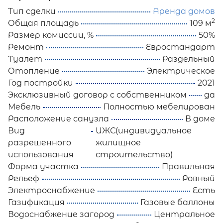
Тип сделки
Аренда домов
2
Общая площадь
109 м
Размер комиссии, %
50%
Ремонт
Евростандарт
Туалет
Раздельный
Отопление
Электрическое
Год постройки
2021
Эксклюзивный договор с собственником
да
Мебель
Полностью мебелирован
Расположение санузла
В доме
Вид
ИЖС(индивидуальное
разрешенного
жилищное
использования
строительство)
Форма участка
Правильная
Рельеф
Ровный
Электроснабжение
Есть
Газификация
Газовые баллоны
Водоснабжение загород
Центральное