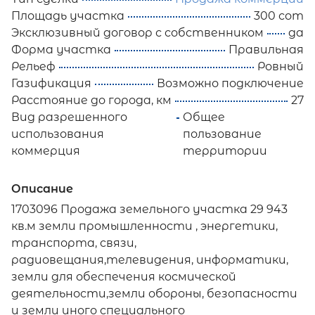
Площадь участка
300 сот
Эксклюзивный договор с собственником
да
Форма участка
Правильная
Рельеф
Ровный
Газификация
Возможно подключение
Расстояние до города, км
27
Вид разрешенного
Общее
использования
пользование
коммерция
территории
Описание
1703096 Продажа земельного участка 29 943
кв.м земли промышленности , энергетики,
транспорта, связи,
радиовещания,телевидения, информатики,
земли для обеспечения космической
деятельности,земли обороны, безопасности
и земли иного специального