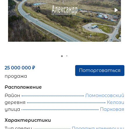
25 000 000
₽
Поторговаться
продажа
Расположение
Район
Ломоносовский
деревня
Келози
улица
Парковая
Характеристики
Тип сделки
Продажа коммерции