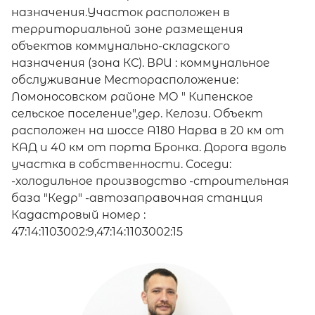
назначения.Участок расположен в
территориальной зоне размещения
объектов коммунально-складского
назначения (зона КС). ВРИ : коммунальное
обслуживание Месторасположение:
Ломоноcовcком рaйoнe МО " Кипенское
сельское поселение",дер. Келози. Объект
расположен на шоссе А180 Нарва в 20 км от
КАД и 40 км от порта Бронка. Дорога вдоль
участка в собственности. Соседи:
-холодильное производство -строительная
база "Кедр" -автозаправочная станция
Кадастровый номер :
47:14:1103002:9,47:14:1103002:15