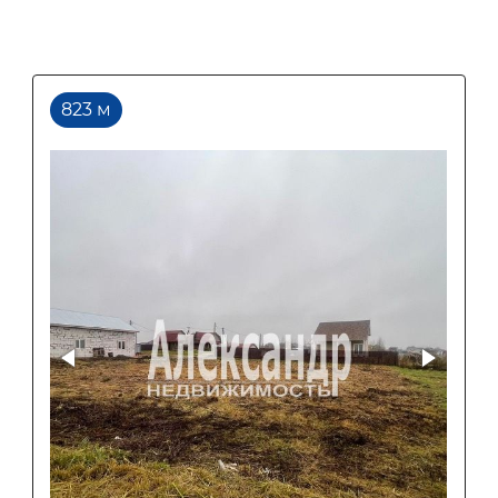
823 м