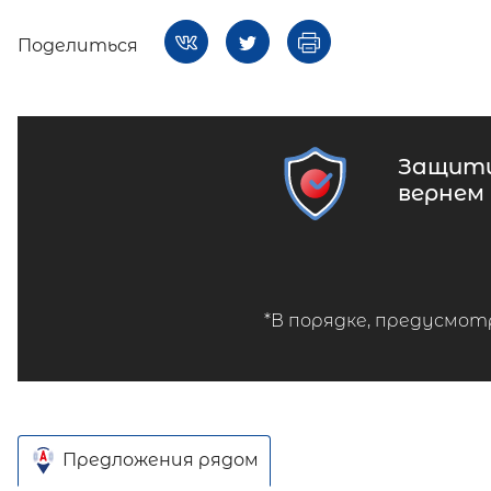
Поделиться
Защити
вернем
*В порядке, предусмот
Предложения рядом