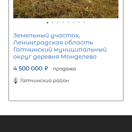
Земельный участок,
Ленинградская область
Гатчинский муниципальный
округ деревня Монделево
4 500 000
₽
продажа
Гатчинский район