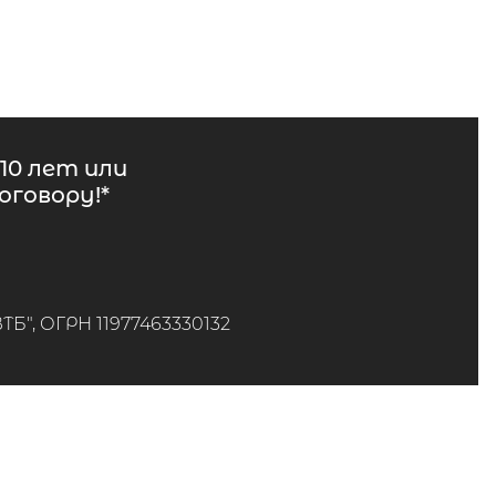
10 лет или
говору!*
", ОГРН 11977463330132