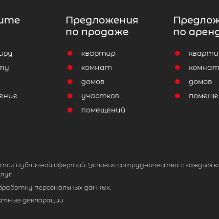
ите
Предложения
Предло
по продаже
по арен
иру
квартир
кварти
ту
комнат
комна
домов
домов
ение
участков
помеще
помещений
тся публичной офертой. Условия сотрудничества с каждым к
луг.
обработку персональных данных.
ктные декларации