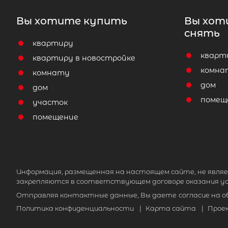
Вы хотите купить
Вы хот
снять
квартиру
кварт
квартиру в новостройке
комна
комнату
дом
дом
помещ
участок
помещение
Информация, размещенная на настоящем сайте, не являе
закрепляются в соответствующем договоре оказания ус
Отправляя контактные данные, Вы даете
согласие на 
Политика конфиденциальности
|
Карта сайта
|
Прое