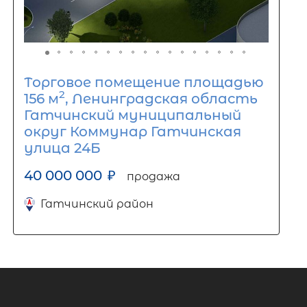
Торговое помещение площадью
2
156 м
, Ленинградская область
Гатчинский муниципальный
округ Коммунар Гатчинская
улица 24Б
40 000 000
₽
продажа
Гатчинский район