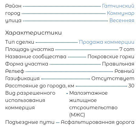
Район
Гатчинский
город
Коммунар
улица
Весенняя
Характеристики
Тип сделки
Продажа коммерции
Площадь участка
7 сот
Название сообщества
Покровские горки
Форма участка
Правильная
Рельеф
Ровный
Газификация
Отсутствует
Расстояние до города, км
30
Вид разрешенного
Малоэтажное
использования
жилищное
коммерция
стсроительство
(МЖС)
Подъездные пути
Асфальтированная дорога