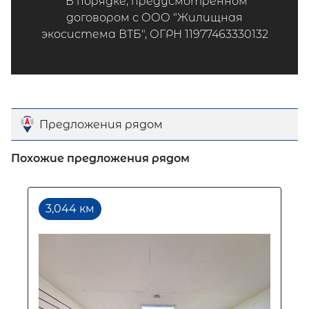
*В порядке, предусмотренном
договором с ООО "Жилищная
экосистема ВТБ", ОГРН 11977463330132
Предложения рядом
Похожие предложения рядом
3,044 км