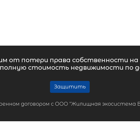
м от потери права собственности на 
 полную стоимость недвижимости по до
Защитить
ренном договором с ООО "Жилищная экосистема ВТБ