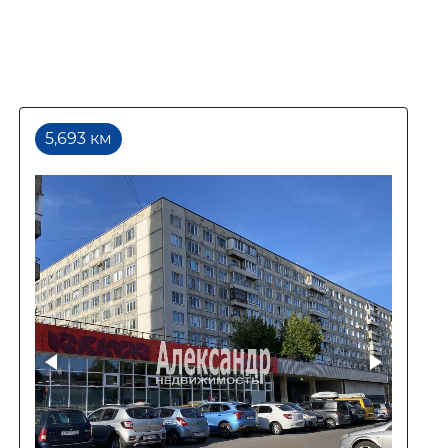
5,693 км