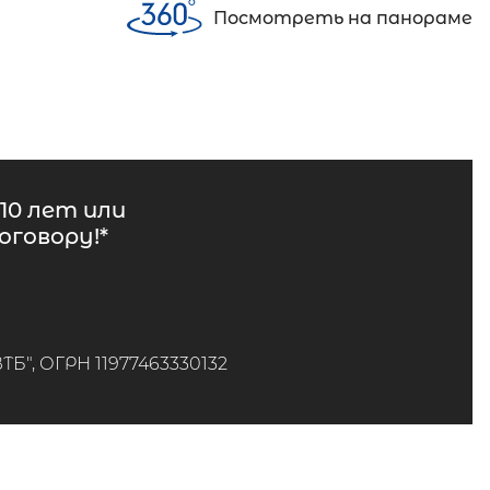
Посмотреть на панораме
10 лет или
говору!*
", ОГРН 11977463330132