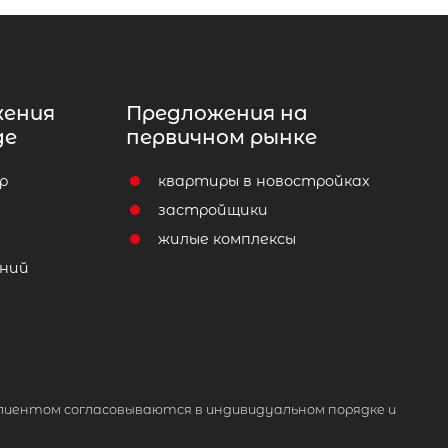
жения
Предложения на
де
первичном рынке
р
квартиры в новостройках
т
застройщики
жилые комплексы
ний
лиентом согласовываются в индивидуальном порядке и