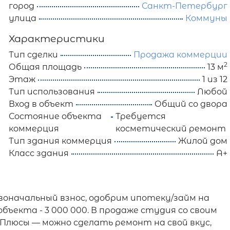
город
Санкт-Петербург
улица
Коммуны
Характеристики
Тип сделки
Продажа коммерции
2
Общая площадь
13 м
Этаж
1 из 12
Тип использования
Любой
Вход в объект
Общий со двора
Состояние объекта
Требуется
коммерция
косметический ремонт
Тип здания коммерция
Жилой дом
Класс здания
A+
воначальный взнос, одобрим ипотеку/займ на
 объекта - 3 000 000. В продаже студия со своим
Плюсы — можно сделать ремонт на свой вкус,