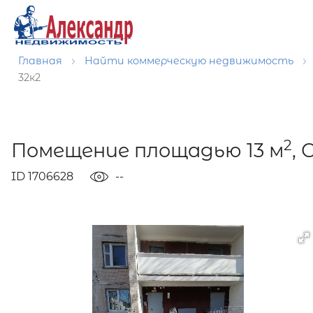
Главная
Найти коммерческую недвижимость
32к2
2
Помещение площадью 13 м
,
ID 1706628
--