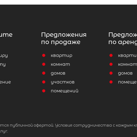
ите
Предложения
Предло
по продаже
по арен
иру
квартир
кварти
ту
комнат
комна
домов
домов
ение
участков
помеще
помещений
тся публичной офертой. Условия сотрудничества с каждым к
луг.