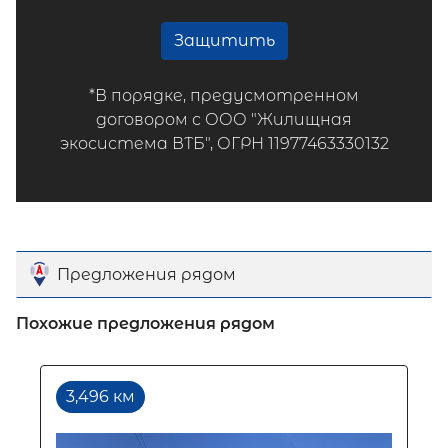
Защитить
*В порядке, предусмотренном
договором с ООО "Жилищная
экосистема ВТБ", ОГРН 11977463330132
Предложения рядом
Похожие предложения рядом
3,496 км