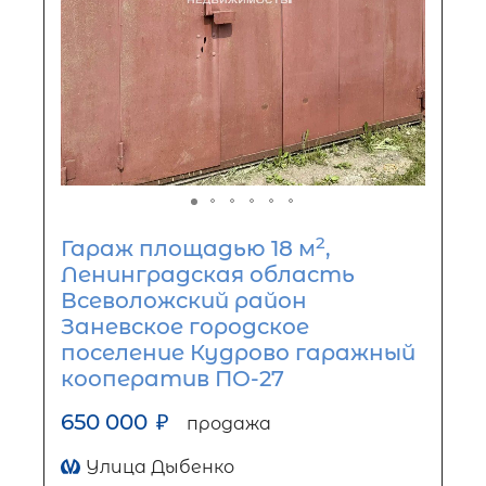
2
Гараж площадью 18 м
,
Ленинградская область
Всеволожский район
Заневское городское
поселение Кудрово гаражный
кооператив ПО-27
650 000
₽
продажа
Улица Дыбенко