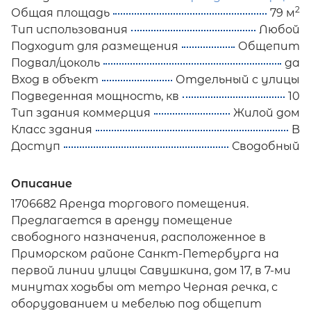
2
Общая площадь
79 м
Тип использования
Любой
Подходит для размещения
Общепит
Подвал/цоколь
да
Вход в объект
Отдельный с улицы
Подведенная мощность, кв
10
Тип здания коммерция
Жилой дом
Класс здания
B
Доступ
Сводобный
Описание
1706682 Аренда торгового помещения.
Предлагается в аренду помещение
свободного назначения, расположенное в
Приморском районе Санкт-Петербурга на
первой линии улицы Савушкина, дом 17, в 7-ми
минутах ходьбы от метро Черная речка, с
оборудованием и мебелью под общепит