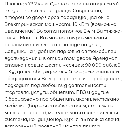
Площадь 79,2 кв.м. Два входа: один отдельный
вход с первой линии улицы Савушкина,
второй во двор через парадную Два окна
Электрическая мощность 10 кВт (возможно
увеличение) Высота потолков 2,4 м Вытяжка-
свеча Мангал Возможность размещения
рекламных вывесок на фасаде на улице
Савушкина Удобная парковка автомобилей
вдоль здания и в открытом дворе Арендная
ставка первые шесть месяцев: 90 000 рублей
+ КУ; далее обсуждается Арендные каникулы
обсуждаются Всегда сдавалось под общепит,
подходит под любой вид деятельности:
торговля, услуги, общепит, ПВЗ и другие
Оборудовано под общепит, укомплектовано
мебелью (барная стойка, столы, стулья из
массива дерева), музыкальная акустическая
система, кондиционер. Кухня: вытяжка свеча,
встроенный дровяной мангал, плита