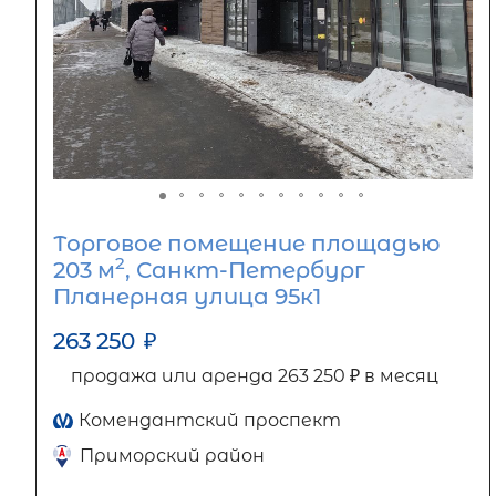
Торговое помещение площадью
2
203 м
, Санкт-Петербург
Планерная улица 95к1
263 250
₽
продажа или аренда 263 250 ₽ в месяц
Комендантский проспект
Приморский район