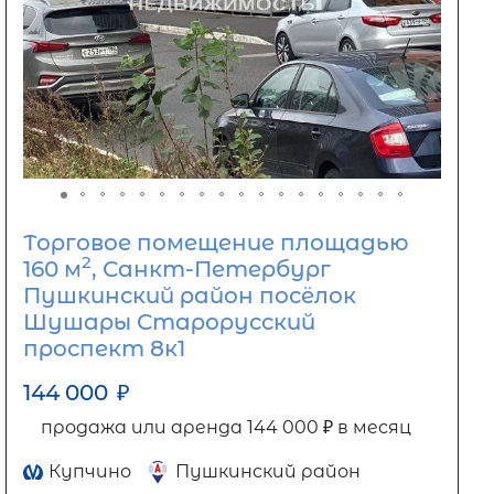
Торговое помещение площадью
2
160 м
, Санкт-Петербург
Пушкинский район посёлок
Шушары Старорусский
проспект 8к1
144 000
₽
продажа или аренда 144 000 ₽ в месяц
Купчино
Пушкинский район