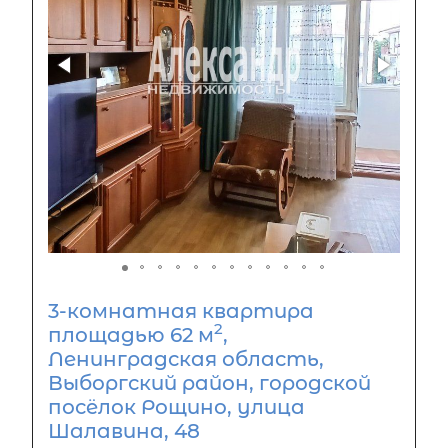
3-комнатная квартира
2
площадью 62 м
,
Ленинградская область,
Выборгский район, городской
посёлок Рощино, улица
Шалавина, 48