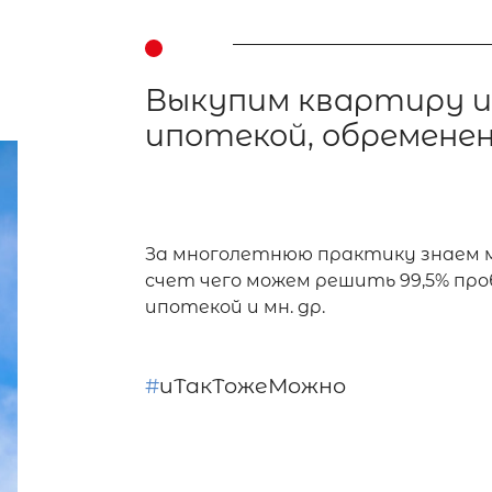
Выкупим квартиру из-
ипотекой, обременени
За многолетнюю практику знаем м
счет чего можем решить 99,5% проб
ипотекой и мн. др.
#
иТакТожеМожно