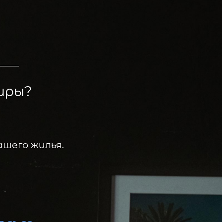
иры?
шего жилья.