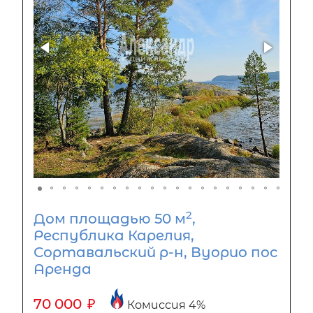
2
Дом площадью 50 м
,
Республика Карелия,
Сортавальский р-н, Вуорио пос
Аренда
70 000
₽
Комиссия 4%