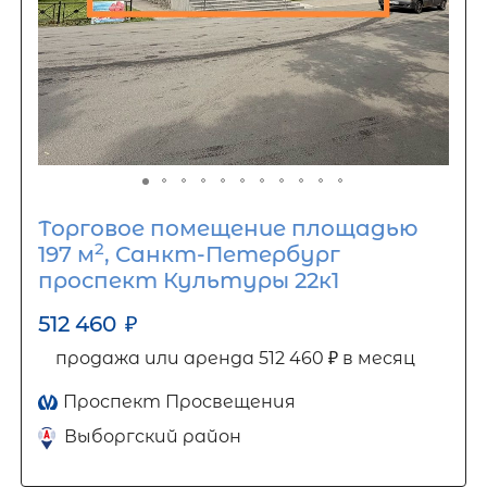
Торговое помещение площадью
2
197 м
, Санкт-Петербург
проспект Культуры 22к1
512 460
₽
продажа или аренда 512 460 ₽ в месяц
Проспект Просвещения
Выборгский район