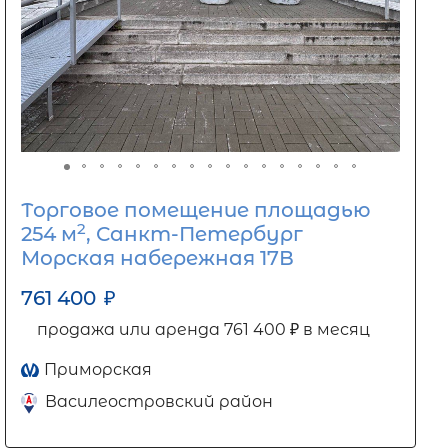
Торговое помещение площадью
2
254 м
, Санкт-Петербург
Морская набережная 17В
761 400
₽
продажа или аренда 761 400 ₽ в месяц
Приморская
Василеостровский район