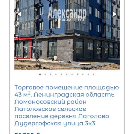
Торговое помещение площадью
2
43 м
, Ленинградская область
Ломоносовский район
Лаголовское сельское
поселение деревня Лаголово
Дудергофская улица 3к3