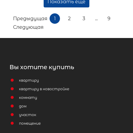
Показать ещё
Предыдущая
1
2
3
...
9
Следующая
Вы хотите купить
квартиру
квартиру в новостройке
комнату
дом
участок
помещение