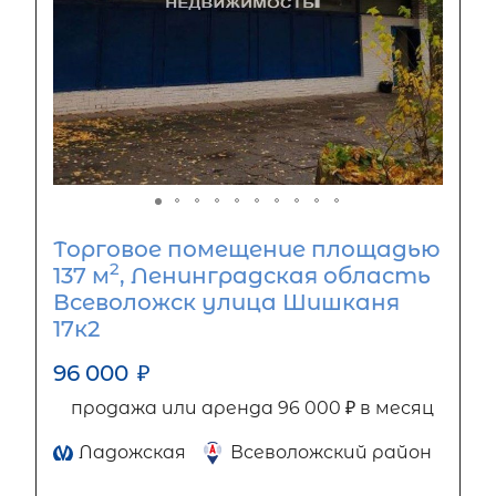
Торговое помещение площадью
2
137 м
, Ленинградская область
Всеволожск улица Шишканя
17к2
96 000
₽
продажа или аренда 96 000 ₽ в месяц
Ладожская
Всеволожский район