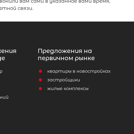
онили вам сами в указанное вами время,
атной связи.
жения
Предложения на
де
первичном рынке
р
квартиры в новостройках
т
застройщики
жилые комплексы
ний