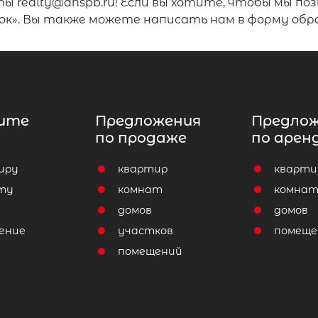
 realty@anspb.ru! Если вы хотите, чтобы мы позв
ок». Вы также можете написать нам в форму обр
ите
Предложения
Предло
по продаже
по арен
иру
квартир
кварти
ту
комнат
комна
домов
домов
ение
участков
помеще
помещений