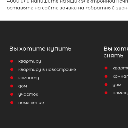
4000 или напишите на ящик электронной почты
оставьте на сайте заявку на «обратный звон
Вы хотите купить
Вы хот
снять
квартиру
кварт
квартиру в новостройке
комна
комнату
дом
дом
помещ
участок
помещение