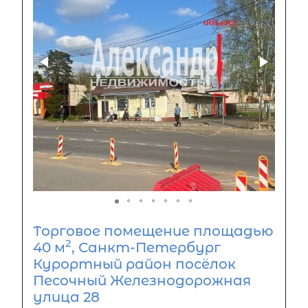
Торговое помещение площадью
2
40 м
, Санкт-Петербург
Курортный район посёлок
Песочный Железнодорожная
улица 28