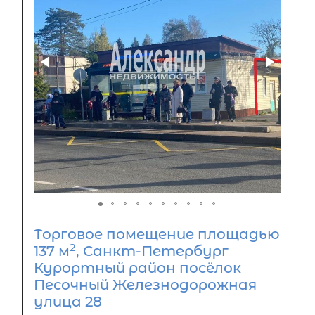
Торговое помещение площадью
2
137 м
, Санкт-Петербург
Курортный район посёлок
Песочный Железнодорожная
улица 28