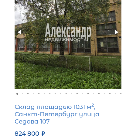
2
Склад площадью 1031 м
,
Санкт-Петербург улица
Седова 107
824 800
₽