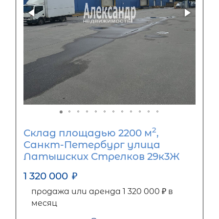
2
Склад площадью 2200 м
,
Санкт-Петербург улица
Латышских Стрелков 29к3Ж
1 320 000
₽
продажа или аренда 1 320 000 ₽ в
месяц