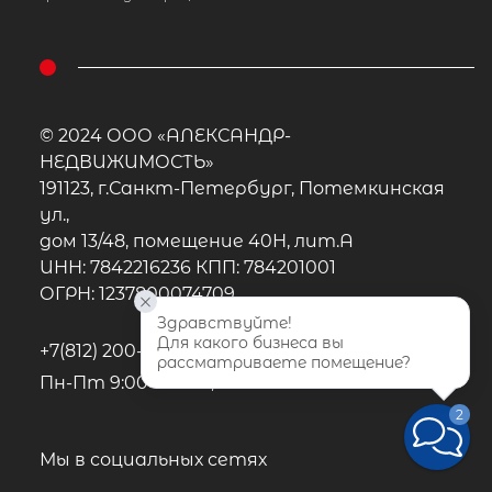
© 2024 ООО «АЛЕКСАНДР-
НЕДВИЖИМОСТЬ»
191123, г.Санкт-Петербург, Потемкинская
ул.,
дом 13/48, помещение 40Н, лит.А
ИНН: 7842216236 КПП: 784201001
ОГРН: 1237800074709
Здравствуйте!
Для какого бизнеса вы 
+7(812) 200-4000
рассматриваете помещение?
Пн-Пт 9:00 - 22:00, Сб-Вс 10:00-20:00
2
Мы в социальных сетях