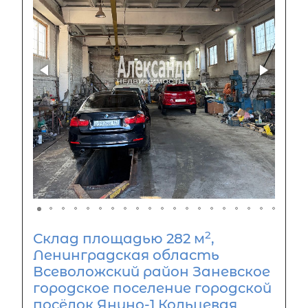
2
Склад площадью 282 м
,
Ленинградская область
Всеволожский район Заневское
городское поселение городской
посёлок Янино-1 Кольцевая