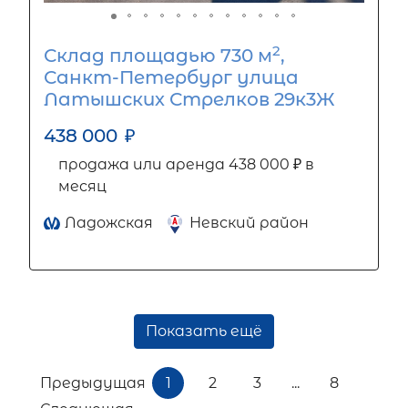
2
Склад площадью 730 м
,
Санкт-Петербург улица
Латышских Стрелков 29к3Ж
438 000
₽
продажа или аренда 438 000 ₽ в
месяц
Ладожская
Невский район
Показать ещё
Предыдущая
1
2
3
...
8