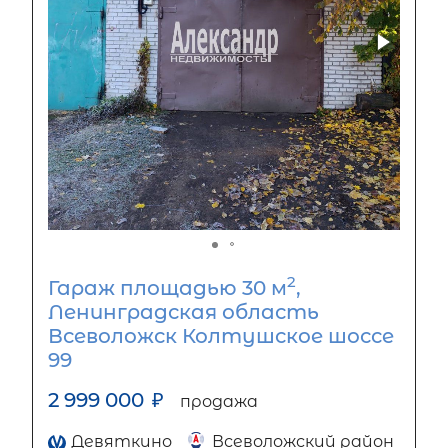
2
Гараж площадью 30 м
,
Ленинградская область
Всеволожск Колтушское шоссе
99
2 999 000
₽
продажа
Девяткино
Всеволожский район