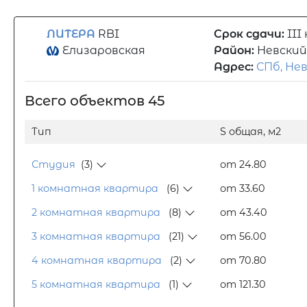
ЛИТЕРА
RBI
Срок сдачи:
III
Елизаровская
Район:
Невский
Адрес:
СПб, Не
Всего объектов 45
Тип
S общая, м2
Студия
(3)
от 24.80
1 комнатная квартира
(6)
от 33.60
2 комнатная квартира
(8)
от 43.40
3 комнатная квартира
(21)
от 56.00
4 комнатная квартира
(2)
от 70.80
5 комнатная квартира
(1)
от 121.30