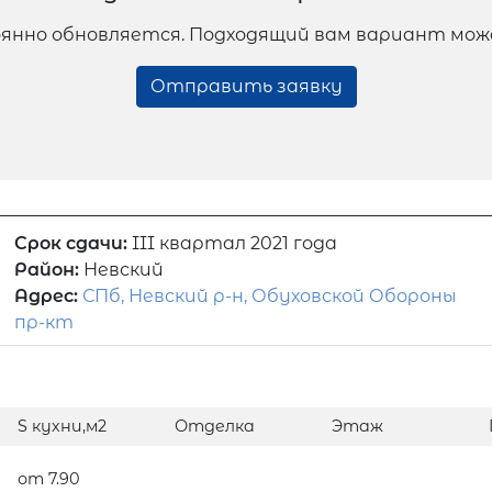
янно обновляется. Подходящий вам вариант мож
Отправить заявку
Срок сдачи:
III квартал 2021 года
Район:
Невский
Адрес:
СПб, Невский р-н, Обуховской Обороны
пр-кт
S кухни,м2
Отделка
Этаж
от 7.90