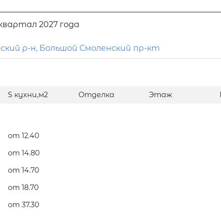
 квартал 2027 года
вский р-н, Большой Смоленский пр-кт
S кухни,м2
Отделка
Этаж
от 12.40
от 14.80
от 14.70
от 18.70
от 37.30