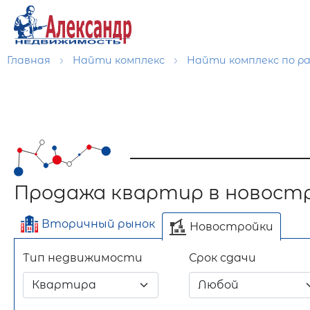
Главная
Найти комплекс
Hайти комплекс по р
Продажа квартир в новостр
Вторичный рынок
Новостройки
Тип недвижимости
Срок сдачи
Отдельно стоящее
Длительный срок
Только
Посуточно
Без
Всё
здание
переуступки
переуступок