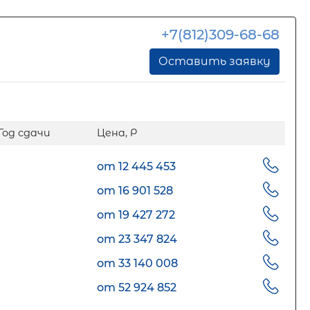
+7(812)309-68-68
Оставить заявку
Год сдачи
Цена, Р
от 12 445 453
от 16 901 528
от 19 427 272
от 23 347 824
от 33 140 008
от 52 924 852