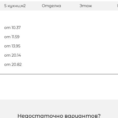
S кухни,м2
Отделка
Этаж
от 10.37
от 11.59
от 13.95
от 20.14
от 20.82
Недостаточно вариантов?