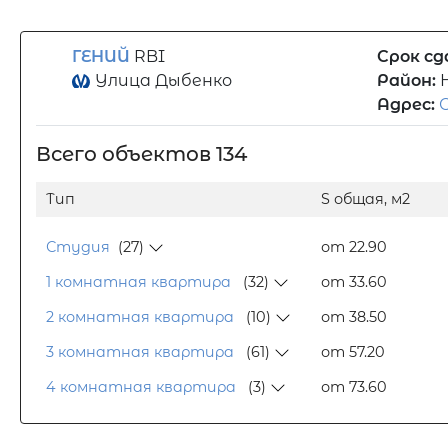
ГЕНИЙ
RBI
Срок сд
Улица Дыбенко
Район:
Адрес:
С
Всего объектов 134
Тип
S общая, м2
Студия
(27)
от 22.90
1 комнатная квартира
(32)
от 33.60
2 комнатная квартира
(10)
от 38.50
3 комнатная квартира
(61)
от 57.20
4 комнатная квартира
(3)
от 73.60