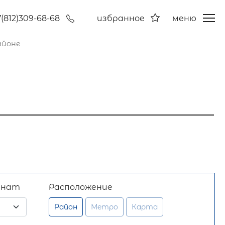
7(812)309-68-68
избранное
меню
айоне
мнат
Расположение
Район
Метро
Карта