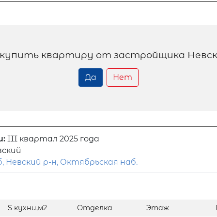
купить квартиру от застройщика Невск
Да
Нет
и:
III квартал 2025 года
вский
, Невский р-н, Октябрьская наб.
S кухни,м2
Отделка
Этаж