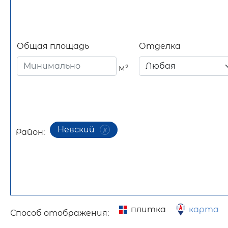
Общая площадь
Отделка
м²
Невский
Район:
плитка
карта
Способ отображения: