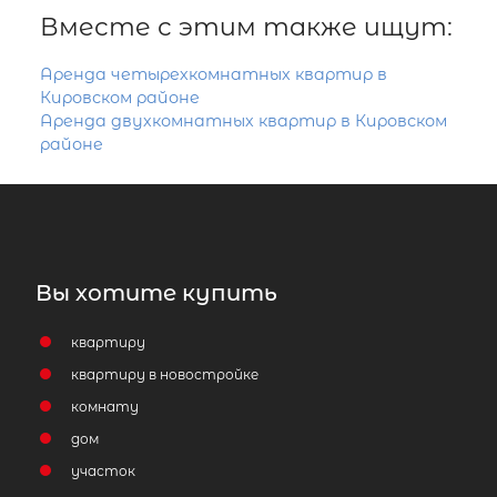
Вместе с этим также ищут:
Аренда четырехкомнатных квартир в
Кировском районе
Аренда двухкомнатных квартир в Кировском
районе
Вы хотите купить
квартиру
квартиру в новостройке
комнату
дом
участок