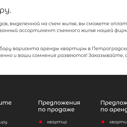
ру.
в, выделенной на съем жилья, вы сможете опла
анный ассортимент съемного жилья нашей фирм
бору варианта аренды квартиры в Петроградско
дленно и ваши сомнения развеются! Заказывайте
ите
Предложения
Предло
по продаже
по арен
иру
квартир
кварти