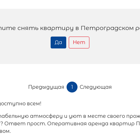
тите снять квартиру в Петроградском р
Да
Нет
Предыдущая
1
Следующая
доступно всем!
бельную атмосферу и уют в месте своего прожи
я? Ответ прост. Оперативная аренда квартир 
вом.