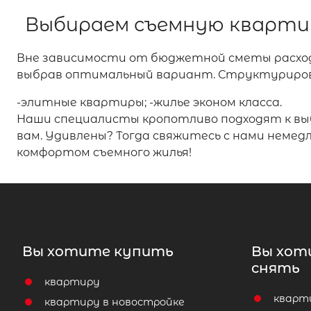
Выбираем съемную кварти
Вне зависимости от бюджетной сметы расходо
выбрав оптимальный вариант. Структуриров
-элитные квартиры; -жилье эконом класса.
Наши специалисты кропотливо подходят к вы
вам. Удивлены? Тогда свяжитесь с нами неме
комфортом съемного жилья!
Вы хотите купить
Вы хот
снять
квартиру
кварт
квартиру в новостройке