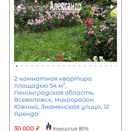
2-комнатная квартира
2
площадью 54 м
,
Ленинградская область,
Всеволожск, микрорайон
Южный, Знаменская улица, 12
Аренда
30 000
₽
Комиссия 80%