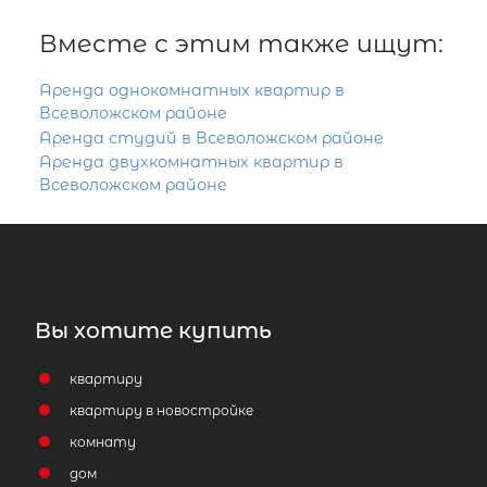
Вместе с этим также ищут:
Аренда однокомнатных квартир в
Всеволожском районе
Аренда студий в Всеволожском районе
Аренда двухкомнатных квартир в
Всеволожском районе
Вы хотите купить
квартиру
квартиру в новостройке
комнату
дом