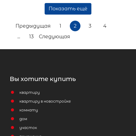
Показать ещё
Предыдущая
1
2
3
4
...
13
Следующая
Вы хотите купить
квартиру
квартиру в новостройке
комнату
дом
участок