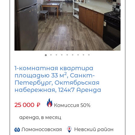
1-комнатная квартира
2
площадью 33 м
, Санкт-
Петербург, Октябрьская
набережная, 124к7 Аренда
25 000
₽
Комиссия 50%
аренда, в месяц
Ломоносовская
Невский район