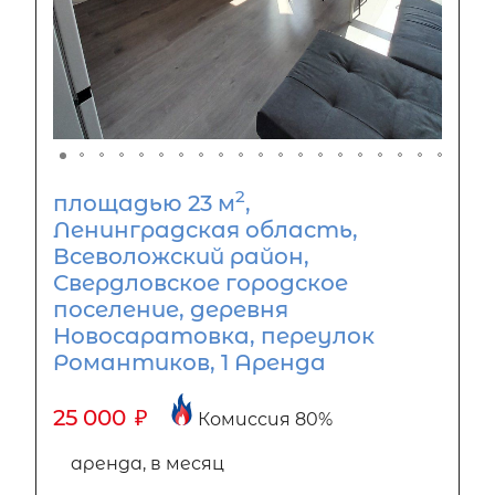
2
площадью 23 м
,
Ленинградская область,
Всеволожский район,
Свердловское городское
поселение, деревня
Новосаратовка, переулок
Романтиков, 1 Аренда
25 000
₽
Комиссия 80%
аренда, в месяц