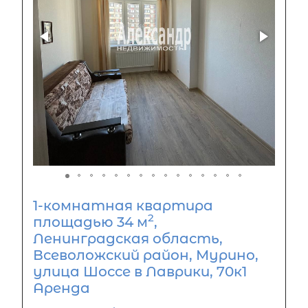
1-комнатная квартира
2
площадью 34 м
,
Ленинградская область,
Всеволожский район, Мурино,
улица Шоссе в Лаврики, 70к1
Аренда