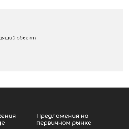
одящий объект
жения
Предложения на
де
первичном рынке