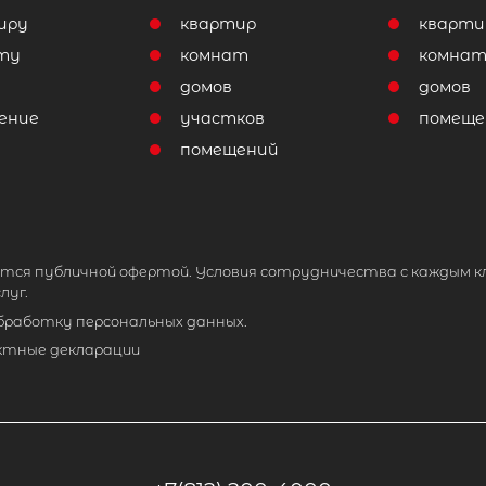
иру
квартир
кварти
ту
комнат
комна
домов
домов
ение
участков
помеще
помещений
тся публичной офертой. Условия сотрудничества с каждым к
луг.
обработку персональных данных.
ктные декларации