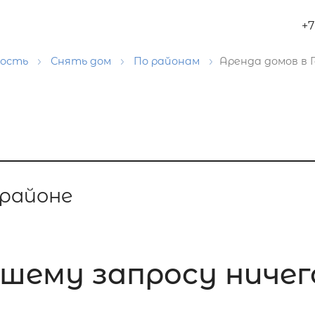
+7
мость
Снять дом
По районам
Аренда домов в 
 районе
шему запросу ничего