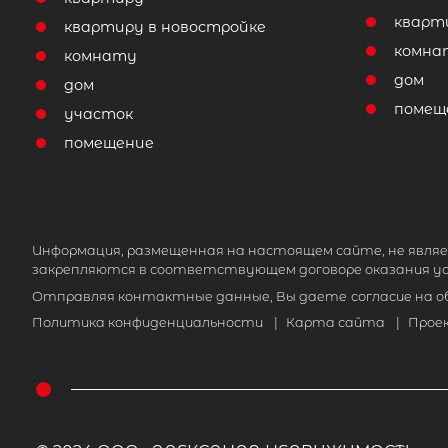
кварт
квартиру в новостройке
комна
комнату
дом
дом
помещ
участок
помещение
Информация, размещенная на настоящем сайте, не являе
закрепляются в соответствующем договоре оказания ус
Отправляя контактные данные, Вы даете
согласие на 
Политика конфиденциальности
|
Карта сайта
|
Прое