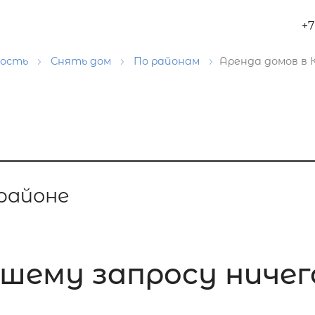
+7
мость
Снять дом
По районам
Аренда домов в
районе
шему запросу ничего