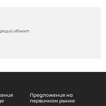
одящий объект
жения
Предложения на
де
первичном рынке