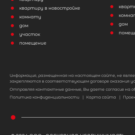
кварт
квартиру в новостройке
комна
комнату
дом
дом
помещ
участок
помещение
Информация, размещенная на настоящем сайте, не являе
закрепляются в соответствующем договоре оказания ус
Отправляя контактные данные, Вы даете
согласие на 
Политика конфиденциальности
|
Карта сайта
|
Прое