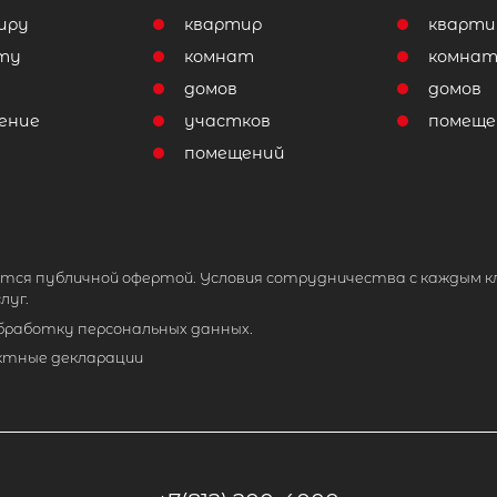
иру
квартир
кварти
ту
комнат
комна
домов
домов
ение
участков
помеще
помещений
тся публичной офертой. Условия сотрудничества с каждым к
луг.
обработку персональных данных.
ктные декларации