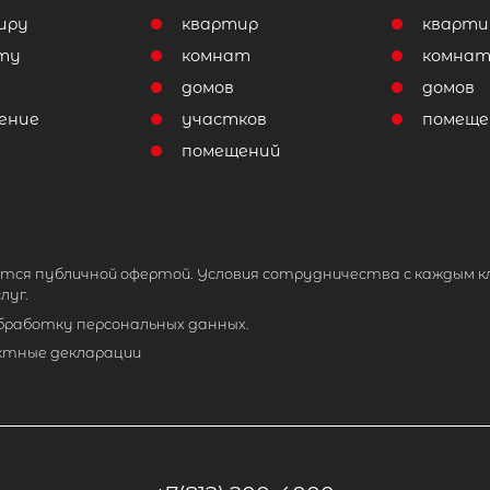
иру
квартир
кварти
ту
комнат
комна
домов
домов
ение
участков
помеще
помещений
тся публичной офертой. Условия сотрудничества с каждым к
луг.
обработку персональных данных.
ктные декларации