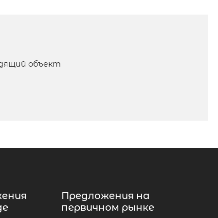
одящий объект
жения
Предложения на
де
первичном рынке