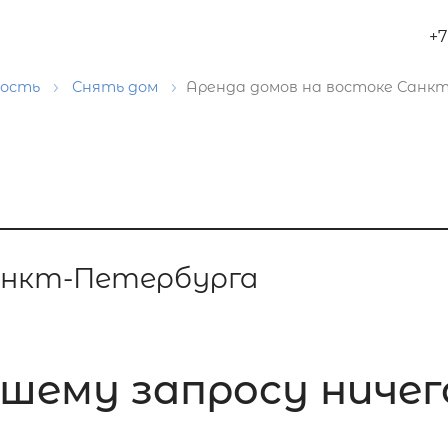
+7
мость
Снять дом
Аренда домов на востоке Санк
Санкт-Петербурга
шему запросу ничего