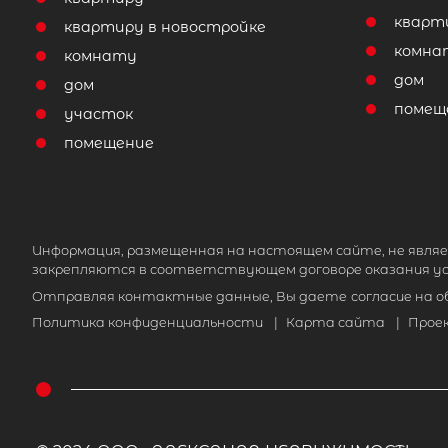
кварт
квартиру в новостройке
комна
комнату
дом
дом
помещ
участок
помещение
Информация, размещенная на настоящем сайте, не являе
закрепляются в соответствующем договоре оказания ус
Отправляя контактные данные, Вы даете
согласие на 
Политика конфиденциальности
|
Карта сайта
|
Прое