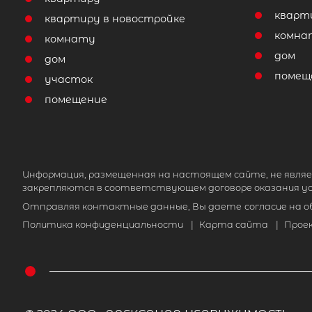
кварт
квартиру в новостройке
комна
комнату
дом
дом
помещ
участок
помещение
Информация, размещенная на настоящем сайте, не являе
закрепляются в соответствующем договоре оказания ус
Отправляя контактные данные, Вы даете
согласие на 
Политика конфиденциальности
|
Карта сайта
|
Прое