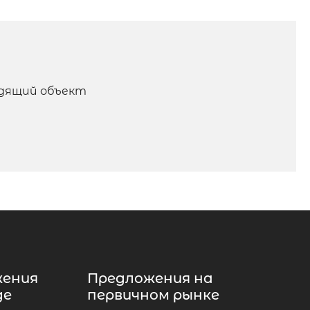
одящий объект
жения
Предложения на
де
первичном рынке