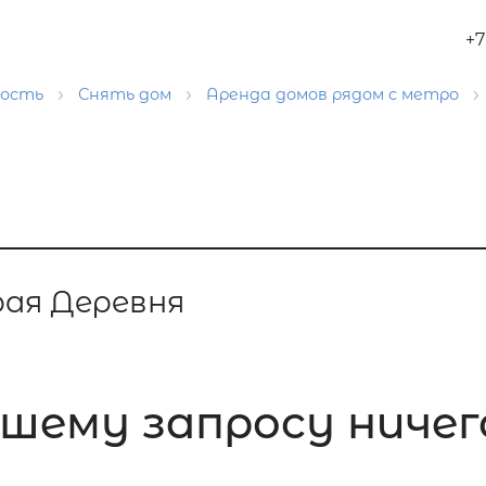
+7
мость
Снять дом
Аренда домов рядом с метро
ая Деревня
шему запросу ничего