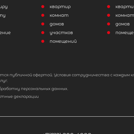
иру
квартир
кварти
ту
комнат
комна
домов
домов
ение
участков
помеще
помещений
тся публичной офертой. Условия сотрудничества с каждым к
луг.
обработку персональных данных.
ктные декларации