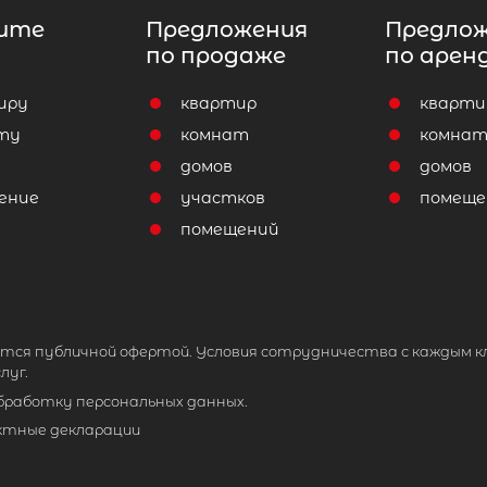
ите
Предложения
Предло
по продаже
по арен
иру
квартир
кварти
ту
комнат
комна
домов
домов
ение
участков
помеще
помещений
тся публичной офертой. Условия сотрудничества с каждым к
луг.
обработку персональных данных.
ктные декларации