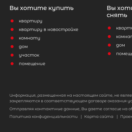
Вы хотите купить
Вы хот
снять
квартиру
кварт
квартиру в новостройке
комна
комнату
дом
дом
помещ
участок
помещение
Информация, размещенная на настоящем сайте, не являе
закрепляются в соответствующем договоре оказания ус
Отправляя контактные данные, Вы даете
согласие на 
Политика конфиденциальности
|
Карта сайта
|
Прое